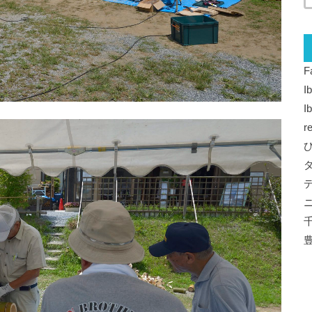
F
I
I
r