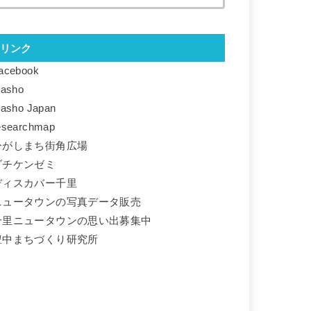
リンク
acebook
basho
basho Japan
esearchmap
ひがしまち街角広場
ダチケンゼミ
ディスカバー千里
ニュータウンの写真データ販売
千里ニュータウンの思い出募集中
豊中まちづくり研究所