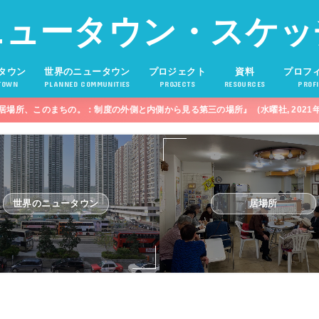
ニュータウン・スケッ
タウン
世界のニュータウン
プロジェクト
資料
プロフ
TOWN
PLANNED COMMUNITIES
PROJECTS
RESOURCES
PROFI
居場所、このまちの。：制度の外側と内側から見る第三の場所』（水曜社, 2021
世界のニュータウン
居場所