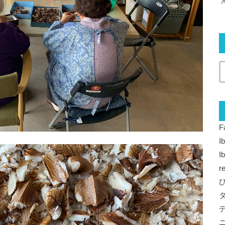
F
I
I
r