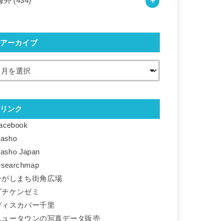
海外
(434)
アーカイブ
リンク
acebook
basho
basho Japan
esearchmap
ひがしまち街角広場
ダチケンゼミ
ディスカバー千里
ニュータウンの写真データ販売