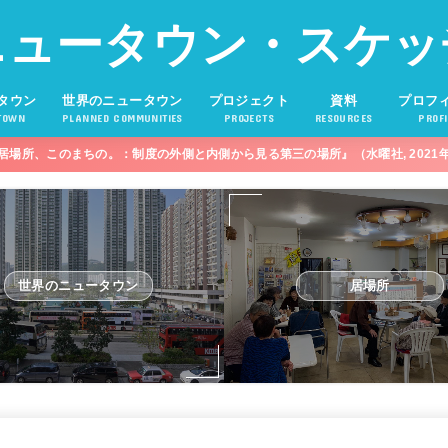
ニュータウン・スケッ
タウン
世界のニュータウン
プロジェクト
資料
プロフ
TOWN
PLANNED COMMUNITIES
PROJECTS
RESOURCES
PROFI
居場所、このまちの。：制度の外側と内側から見る第三の場所』（水曜社, 2021
世界のニュータウン
居場所