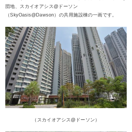
団地、スカイオアシス@ドーソン
（SkyOasis@Dawson）の共用施設棟の一画です。
（スカイオアシス@ドーソン）