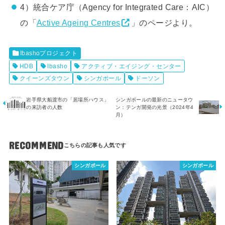
4）統合ケア庁（Agency for Integrated Care：AIC）
の「
Active Ageing Centres
」のページより。
Ibashoプロジェクト
HDB
Ibasho
アクティブ・エイジング・センター
クイーンズタウン
シンガポール
ドーソン
岩手県大船渡市の「居場所ハウス」
シンガポールの最新のニュータウ
の来訪者の人数
ン：テンガ開発の光景（2024年4
月）
RECOMMEND
シンガポール
シンガポール