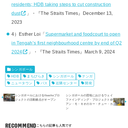
residents; HDB taking steps to cut construction
dust
」・『The Straits Times』December 13,
2023
4）Esther Loi「
Supermarket and foodcourt to open
in Tengah’s first neighbourhood centre by end of Q2
2024
」・『The Straits Times』March 9, 2024
シンガポール
HDB
まちびらき
シンガポール
テンガ
ニュータウン
バス
近隣センター
開発
シンガポールにおけるIbashoプロ
シンガポールの団地におけるウェイ
ジェクトの活動拠点がオープン
ファインディング・プロジェクト@
アン・モ・キオのヨー・チュー・カ
ン
RECOMMEND