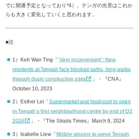
でに開通予定となっており*4）、テンガの光景はこれか
らも大きく変化していくと思われます。
■注
1）Koh Wan Ting「
‘Very inconvenient’: New
residents at Tengah face blocked paths, long walks
through dusty construction sites
」・『CNA』
October 10, 2023
2）Esther Loi「
Supermarket and foodcourt to open
in Tengah’s first neighbourhood centre by end of Q2
2024
」・『The Straits Times』March 9, 2024
3）Isabelle Liew「
Mobile grocery to serve Tengah