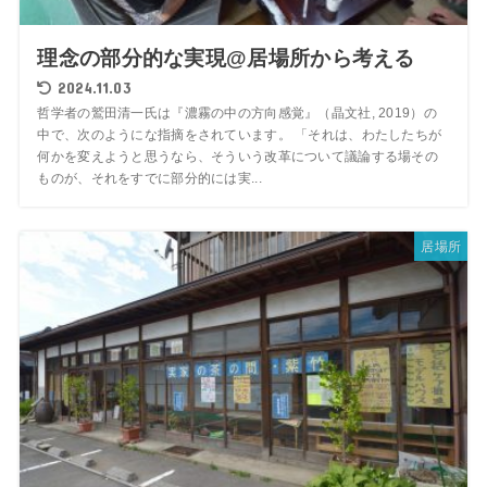
理念の部分的な実現@居場所から考える
2024.11.03
哲学者の鷲田清一氏は『濃霧の中の方向感覚』（晶文社, 2019）の
中で、次のようにな指摘をされています。 「それは、わたしたちが
何かを変えようと思うなら、そういう改革について議論する場その
ものが、それをすでに部分的には実...
居場所