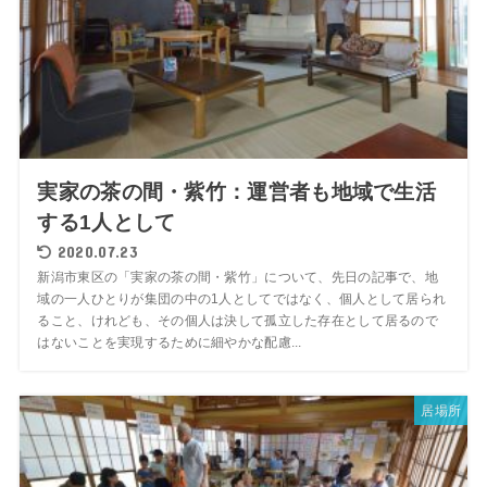
実家の茶の間・紫竹：運営者も地域で生活
する1人として
2020.07.23
新潟市東区の「実家の茶の間・紫竹」について、先日の記事で、地
域の一人ひとりが集団の中の1人としてではなく、個人として居られ
ること、けれども、その個人は決して孤立した存在として居るので
はないことを実現するために細やかな配慮...
居場所