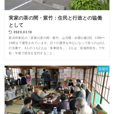
実家の茶の間・紫竹：住民と行政との協働
として
2020.03.18
新潟市東区の「実家の茶の間・紫竹」は月曜・水曜の週2回、10時〜
16時まで運営されています。日々の運営を中心になって担うのは4人
の当番で、4人のうち2人は「食事担当」、2人は「居場所担当」で午
前・午後で担当を交代すること...
居場所