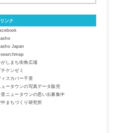
リンク
acebook
basho
basho Japan
esearchmap
ひがしまち街角広場
ダチケンゼミ
ディスカバー千里
ニュータウンの写真データ販売
千里ニュータウンの思い出募集中
豊中まちづくり研究所