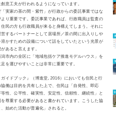
は創意工夫が行われるようになっています。
ぜ「実家の茶の間・紫竹」が行政からの委託事業ではな
がより重要です。委託事業であれば、行政職員は監査の
、住民の方も行政職員が来ると身構えてしまう。それに
運営するパートナーとして居場所／茶の間に出入りしや
を溶かすための設備について話をしていたという光景が
想があると言えます。
新潟市内の全区に「地域包括ケア推進モデルハウス」を
に足を運びやすいことは非常に重要です。
イドブック』（博進堂, 2016）においても住民と行
の協働は目的を共有した上で、住民は「自発性、即応
平等性、公平性、確実性、安定性、信頼性、継続性」と
場を尊重する必要があると書かれています。こうした協
と、始めた活動が普遍化」されると。