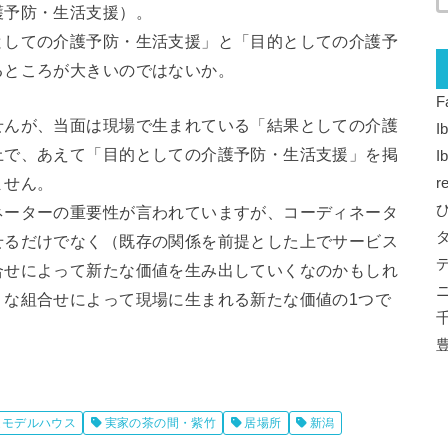
護予防・生活支援）。
としての介護予防・生活支援」と「目的としての介護予
るところが大きいのではないか。
F
せんが、当面は現場で生まれている「結果としての介護
I
上で、あえて「目的としての介護予防・生活支援」を掲
I
ません。
r
ネーターの重要性が言われていますが、コーディネータ
せるだけでなく（既存の関係を前提とした上でサービス
合せによって新たな価値を生み出していくなのかもしれ
うな組合せによって現場に生まれる新たな価値の1つで
進モデルハウス
実家の茶の間・紫竹
居場所
新潟