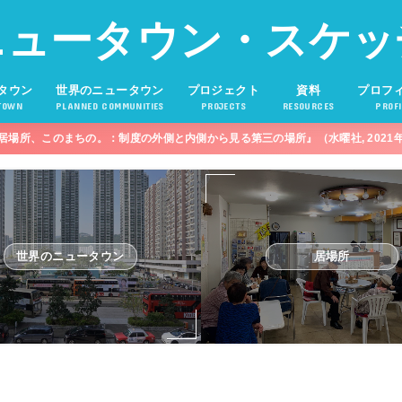
ニュータウン・スケッ
タウン
世界のニュータウン
プロジェクト
資料
プロフ
TOWN
PLANNED COMMUNITIES
PROJECTS
RESOURCES
PROFI
居場所、このまちの。：制度の外側と内側から見る第三の場所』（水曜社, 2021
世界のニュータウン
居場所