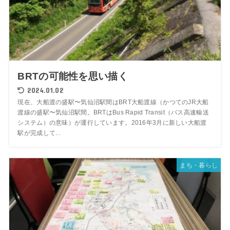
BRTの可能性を思い描く
2024.01.02
現在、大船渡の盛駅〜気仙沼駅間はBRT大船渡線（かつてのJR大船
渡線の盛駅〜気仙沼駅間。BRTはBus Rapid Transit（バス高速輸送
システム）の意味）が運行しています。2016年3月に新しい大船渡
駅が完成して...
まち・暮らし