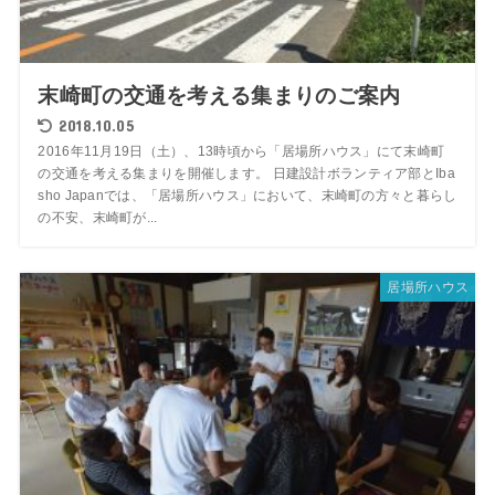
末崎町の交通を考える集まりのご案内
2018.10.05
2016年11月19日（土）、13時頃から「居場所ハウス」にて末崎町
の交通を考える集まりを開催します。 日建設計ボランティア部とIba
sho Japanでは、「居場所ハウス」において、末崎町の方々と暮らし
の不安、末崎町が...
居場所ハウス