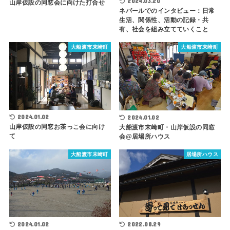
2024.03.20
山岸仮設の同窓会に向けた打合せ
ネパールでのインタビュー：日常
生活、関係性、活動の記録・共
有、社会を組み立てていくこと
大船渡市末崎町
大船渡市末崎町
2024.01.02
2024.01.02
山岸仮設の同窓お茶っこ会に向け
大船渡市末崎町・山岸仮設の同窓
て
会@居場所ハウス
大船渡市末崎町
居場所ハウス
2022.08.29
2024.01.02