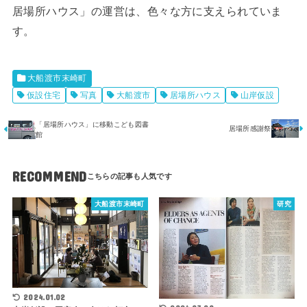
居場所ハウス」の運営は、色々な方に支えられていま
す。
大船渡市末崎町
仮設住宅
写真
大船渡市
居場所ハウス
山岸仮設
「居場所ハウス」に移動こども図書
居場所感謝祭
館
RECOMMEND
大船渡市末崎町
研究
2024.01.02