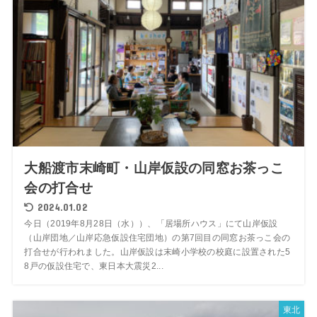
大船渡市末崎町・山岸仮設の同窓お茶っこ
会の打合せ
2024.01.02
今日（2019年8月28日（水））、「居場所ハウス」にて山岸仮設
（山岸団地／山岸応急仮設住宅団地）の第7回目の同窓お茶っこ会の
打合せが行われました。山岸仮設は末崎小学校の校庭に設置された5
8戸の仮設住宅で、東日本大震災2...
東北