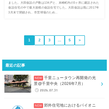
ました。大田仮設の戸数は134戸と、末崎町内の5ヶ所に建設された
仮設住宅の中で最大規模の仮設住宅でした。大田仮設は既に2017年
3月末で閉鎖され、市営球場のため...
1
2
3
…
5
＞
最近の記事
千里ニュータウン再開発の光
景@千里中央（2026年7月）
2026.07.31
郊外住宅地におけるパイオニ