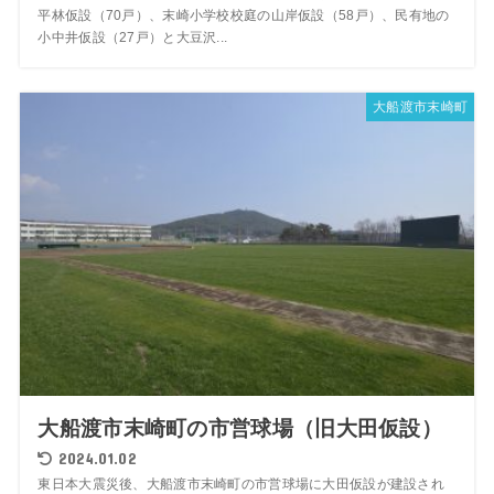
平林仮設（70戸）、末崎小学校校庭の山岸仮設（58戸）、民有地の
小中井仮設（27戸）と大豆沢...
大船渡市末崎町
大船渡市末崎町の市営球場（旧大田仮設）
2024.01.02
東日本大震災後、大船渡市末崎町の市営球場に大田仮設が建設され