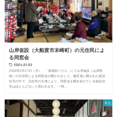
山岸仮設（大船渡市末崎町）の元住民によ
る同窓会
2024.01.02
2020年2月17日（月）、「居場所ハウス」にて山岸仮設（山岸団
地）の元住民による同窓会が開かれました。被災地に開かれた仮設
住宅の中で、元住民の主体により、同窓会を開き続けている仮設住
宅はほとんどないと思われます。 一時...
東北