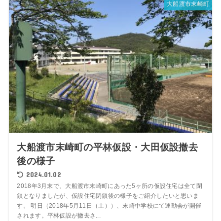
大船渡市末崎町
大船渡市末崎町の平林仮設・大田仮設撤去
後の様子
2024.01.02
2018年3月末で、大船渡市末崎町にあった5ヶ所の仮設住宅は全て閉
鎖となりましたが、仮設住宅閉鎖後の様子をご紹介したいと思いま
す。 明日（2018年5月11日（土））、末崎中学校にて運動会が開催
されます。平林仮設が撤去さ...