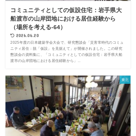
コミュニティとしての仮設住宅：岩手県大
船渡市の山岸団地における居住経験から
（場所を考える-64）
2026.06.20
2025年度の日本建築学会大会で、研究懇談会「災害常時代のコミュ
ニティ居住：脱「仮設」を見据えて」が開催されました。この研究
懇談会の資料集に、「コミュニティとしての仮設住宅：岩手県大船
渡市の山岸団地における居住経験から」...
東北