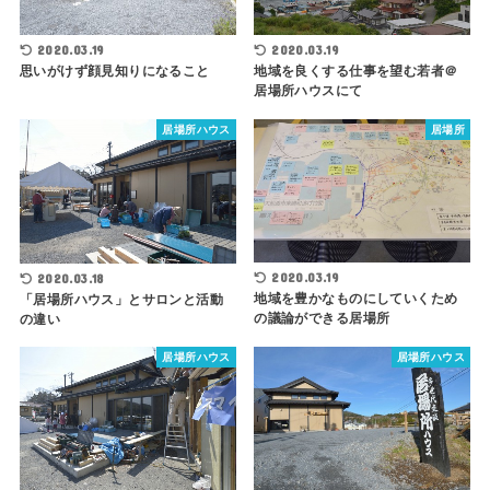
2020.03.19
2020.03.19
思いがけず顔見知りになること
地域を良くする仕事を望む若者＠
居場所ハウスにて
居場所ハウス
居場所
2020.03.19
2020.03.18
地域を豊かなものにしていくため
「居場所ハウス」とサロンと活動
の議論ができる居場所
の違い
居場所ハウス
居場所ハウス