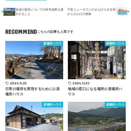
地域の場所についての研究成果を還
千里ニュータウンのまちびらき当初
元すること
からの人口の推移
RECOMMEND
居場所ハウス
居場所ハウス
2024.11.03
2024.11.03
日常の場所を実現するために@居
地域の窓口になる場所@居場所ハ
場所ハウス
ウス
居場所ハウス
居場所ハウス