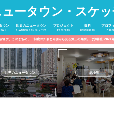
ニュータウン・スケッ
タウン
世界のニュータウン
プロジェクト
資料
プロフ
TOWN
PLANNED COMMUNITIES
PROJECTS
RESOURCES
PROFI
居場所、このまちの。：制度の外側と内側から見る第三の場所』（水曜社, 2021
世界のニュータウン
居場所