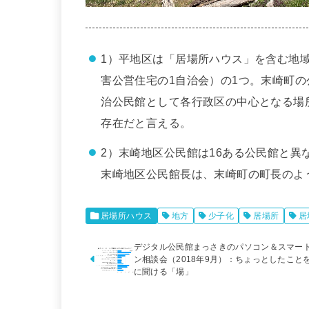
1）平地区は「居場所ハウス」を含む地域
害公営住宅の1自治会）の1つ。末崎町
治公民館として各行政区の中心となる場
存在だと言える。
2）末崎地区公民館は16ある公民館と
末崎地区公民館長は、末崎町の町長のよ
居場所ハウス
地方
少子化
居場所
居
デジタル公民館まっさきのパソコン＆スマー
ン相談会（2018年9月）：ちょっとしたこと
に聞ける「場」