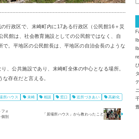
の行政区で、末崎町内に17ある行政区（公民館16＋災
F
の公民館は、社会教育施設としての公民館ではなく、自
I
所で。平地区の公民館長は、平地区の自治会長のような
I
r
異なり、公共施設であり、末崎町全体の中心となる場所。
うな存在だと言える。
場所ハウス
末崎
相談
窓口
近所づきあい
高齢化
トフォ
「居場所ハウス」から教わったこと
を個別