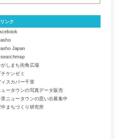
リンク
acebook
basho
basho Japan
esearchmap
ひがしまち街角広場
ダチケンゼミ
ディスカバー千里
ニュータウンの写真データ販売
千里ニュータウンの思い出募集中
豊中まちづくり研究所