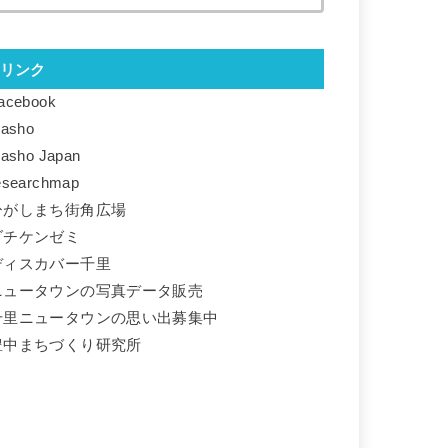
リンク
acebook
basho
basho Japan
esearchmap
ひがしまち街角広場
ダチケンゼミ
ディスカバー千里
ニュータウンの写真データ販売
千里ニュータウンの思い出募集中
豊中まちづくり研究所