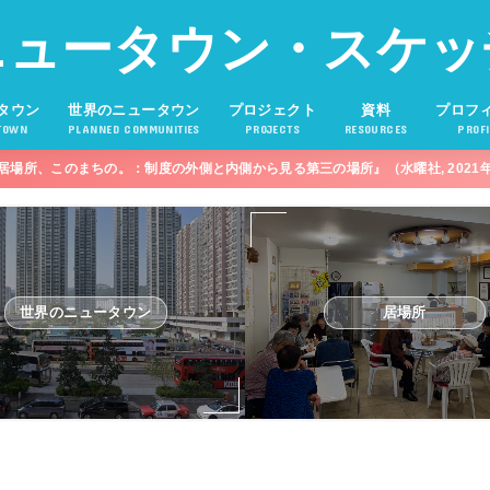
ニュータウン・スケッ
タウン
世界のニュータウン
プロジェクト
資料
プロフ
TOWN
PLANNED COMMUNITIES
PROJECTS
RESOURCES
PROFI
居場所、このまちの。：制度の外側と内側から見る第三の場所』（水曜社, 2021
世界のニュータウン
居場所