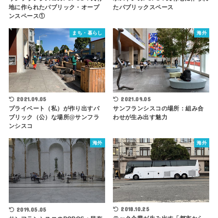
地に作られたパブリック・オープ
たパブリックスペース
ンスペース①
まち・暮らし
海外
2021.09.05
2021.09.05
プライベート（私）が作り出すパ
サンフランシスコの場所：組み合
ブリック（公）な場所@サンフラ
わせが生み出す魅力
ンシスコ
海外
海外
2018.10.25
2019.05.05