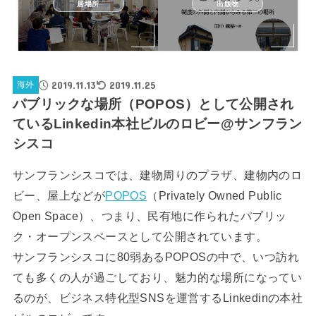
居場所
出版物
2019.11.13
2019.11.25
海外
パブリックな場所（POPOS）として公開され
ているLinkedin本社ビルのロビー@サンフラン
シスコ
サンフランシスコでは、建物周りのプラザ、建物内のロ
ビー、屋上などが
POPOS
（Privately Owned Public
Open Space）、つまり、民有地に作られたパブリッ
ク・オープンスペースとして公開されています。
サンフランシスコに80弱あるPOPOSの中で、いつ訪れ
ても多くの人が過ごしており、魅力的な場所になってい
るのが、ビジネス特化型SNSを運営するLinkedinの本社