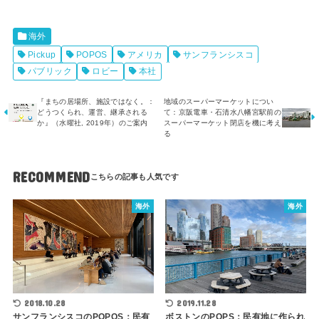
海外
Pickup
POPOS
アメリカ
サンフランシスコ
パブリック
ロビー
本社
『まちの居場所、施設ではなく。：
地域のスーパーマーケットについ
どうつくられ、運営、継承される
て：京阪電車・石清水八幡宮駅前の
か』（水曜社, 2019年）のご案内
スーパーマーケット閉店を機に考え
る
RECOMMEND
海外
海外
2018.10.28
2019.11.28
サンフランシスコのPOPOS：民有
ボストンのPOPS：民有地に作られ