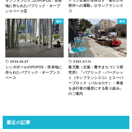
テック企業が生み出す「都市から
サンフランシスコのPOPOS：民有
郊外への通勤」@サンフランシス
地に作られたパブリック・オープ
コ
ンスペース②
海外
海外
2026.06.07
2023.07.14
シンガポールのPOPOS：民有地に
敬天塾（主催：豊中まちづくり研
作られたパブリック・オープンス
究所）「パブリック・パークレッ
ペース
ト（サンフランシスコ）とスーパ
ーブロック（バルセロナ）：車道
を歩行者の場所にする取り組み」
のご案内
最近の記事