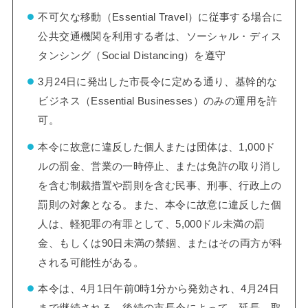
不可欠な移動（Essential Travel）に従事する場合に
公共交通機関を利用する者は、ソーシャル・ディス
タンシング（Social Distancing）を遵守
3月24日に発出した市長令に定める通り、基幹的な
ビジネス（Essential Businesses）のみの運用を許
可。
本令に故意に違反した個人または団体は、1,000ド
ルの罰金、営業の一時停止、または免許の取り消し
を含む制裁措置や罰則を含む民事、刑事、行政上の
罰則の対象となる。また、本令に故意に違反した個
人は、軽犯罪の有罪として、5,000ドル未満の罰
金、もしくは90日未満の禁錮、またはその両方が科
される可能性がある。
本令は、4月1日午前0時1分から発効され、4月24日
まで継続される。後続の市長令によって、延長、取