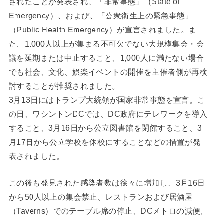
されたことが発表され、「非常事態」（State of
Emergency）、および、「公衆衛生上の緊急事態」
（Public Health Emergency）が宣言されました。ま
た、1,000人以上が集まる不可欠でない大規模集会・会
議を延期または中止すること、1,000人に満たない場合
でも社会、文化、娯楽イベントの開催を主催者側が再検
討することが推奨されました。
3月13日にはトランプ大統領が国家非常事態を宣言。こ
の日、ワシントンDCでは、DC政府にテレワークを導入
すること、3月16日から公立図書館を閉館すること、3
月17日から公立学校を休校にすることなどの措置が発
表されました。
この後も発見された感染者数は徐々に増加し、3月16日
から50人以上の集会禁止、レストランおよび居酒屋
（Taverns）でのテーブル席の停止、DCメトロの減便、