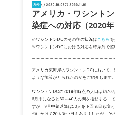
2020.10.02
2020.11.01
海外
アメリカ・ワシントン
染症への対応（2020年
※ワシントンDCのその後の状況は
こちら
を
※ワシントンDCにおける対応を時系列で整
アメリカ東海岸のワシントンDCにおいて、新
ような施策がとられたのかをご紹介します
ワシントンDCの2019年時点の人口は約7
6月末になると30～40人の間を推移するま
すが、9月中旬以降は50人を下回る日も増
旬にかけて20人近い日もありましたが、そ