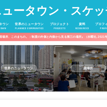
ニュータウン・スケッ
タウン
世界のニュータウン
プロジェクト
資料
プロフ
TOWN
PLANNED COMMUNITIES
PROJECTS
RESOURCES
PROFI
居場所、このまちの。：制度の外側と内側から見る第三の場所』（水曜社, 2021
世界のニュータウン
居場所