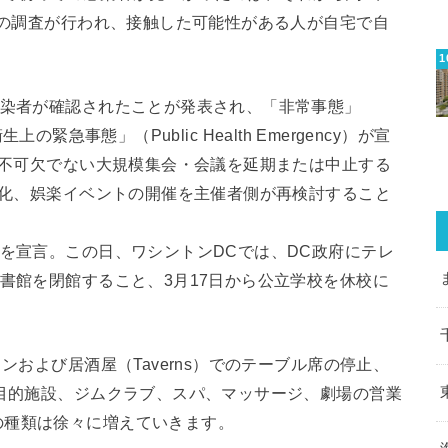
履歴の調査が行われ、接触した可能性がある人が自宅で自
感染者が確認されたことが発表され、「非常事態」
生上の緊急事態」（Public Health Emergency）が宣
まる不可欠でない大規模集会・会議を延期または中止する
、文化、娯楽イベントの開催を主催者側が再検討すること
態を宣言。この日、ワシントンDCでは、DC政府にテレ
図書館を閉館すること、3月17日から公立学校を休校に
ンおよび居酒屋（Taverns）でのテーブル席の停止、
多目的施設、ジムクラブ、スパ、マッサージ、劇場の営業
の種類は徐々に増えていきます。