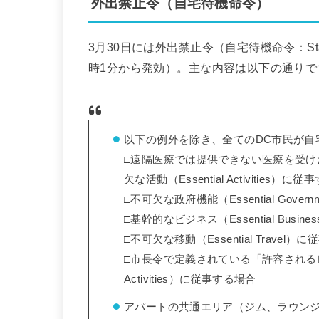
外出禁止令（自宅待機命令）
3月30日には外出禁止令（自宅待機命令：Stay
時1分から発効）。主な内容は以下の通りで
以下の例外を除き、全てのDC市民が自
□遠隔医療では提供できない医療を受
欠な活動（Essential Activities）に
□不可欠な政府機能（Essential Gover
□基幹的なビジネス（Essential Busin
□不可欠な移動（Essential Travel）
□市長令で定義されている「許容されるレクリエー
Activities）に従事する場合
アパートの共通エリア（ジム、ラウン