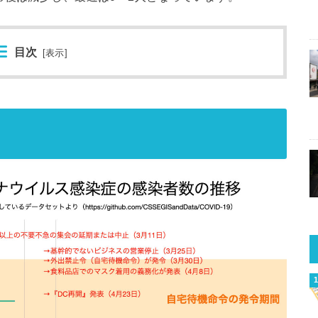
目次
[
表示
]