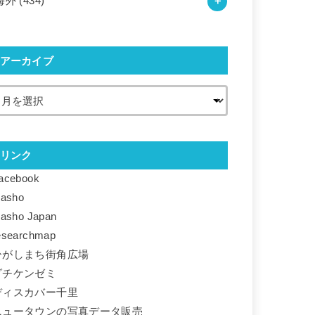
海外
(434)
アーカイブ
リンク
acebook
basho
basho Japan
esearchmap
ひがしまち街角広場
ダチケンゼミ
ディスカバー千里
ニュータウンの写真データ販売