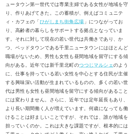
ュータウン第一世代では専業主婦である女性が地域を守
り、作りあげてきた。この蓄積が、例えばコミュニテ
ィ・カフェの「
ひがしまち街角広場
」につながってお
り、高齢者の暮らしをサポートする拠点となっていま
す。それに対して現在の若い世代は共働きであり、か
つ、ベッドタウンである千里ニュータウンにはほとんど
職場がないため、男性も女性も昼間地域を留守にする傾
向がある。近年では新千里北町の
つつじマルシェ
のよう
に、仕事を持っている若い女性を中心とする住民が主催
する興味深い活動が生まれているものの、多くの若い世
代は男性も女性も昼間地域を留守にする傾向があること
には変わりません。さらに、近年では定年延長もあり、
より長い期間働く人が増えています。何歳になっても働
けることは好ましいことですが、それでは、誰が地域を
担っていくのか。これは大きな課題ですが、根本的には