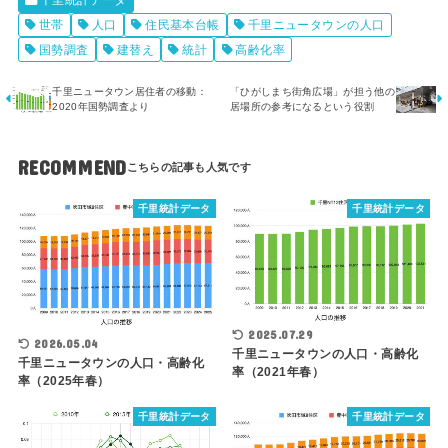
千里統計データ
世帯
人口
住民基本台帳
千里ニュータウンの人口
国勢調査
建替え
統計
高齢化率
千里ニュータウン居住者の移動：
「ひがしまち街角広場」が担う他の
2020年国勢調査より
居場所の参考になるという役割
RECOMMEND
千里統計データ
千里統計データ
2025.07.29
2026.05.04
千里ニュータウンの人口・高齢化
千里ニュータウンの人口・高齢化
率（2021年春）
率（2025年春）
千里統計データ
千里統計データ