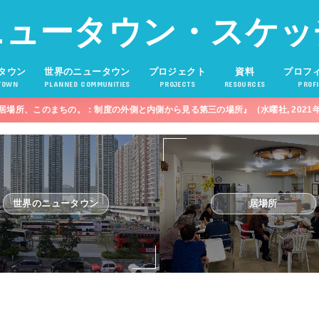
ニュータウン・スケッ
タウン
世界のニュータウン
プロジェクト
資料
プロフ
TOWN
PLANNED COMMUNITIES
PROJECTS
RESOURCES
PROFI
居場所、このまちの。：制度の外側と内側から見る第三の場所』（水曜社, 2021
世界のニュータウン
居場所