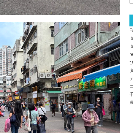
F
I
I
r