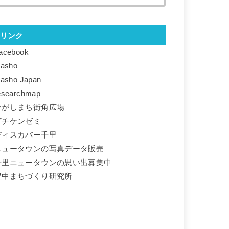
リンク
acebook
basho
basho Japan
esearchmap
ひがしまち街角広場
ダチケンゼミ
ディスカバー千里
ニュータウンの写真データ販売
千里ニュータウンの思い出募集中
豊中まちづくり研究所