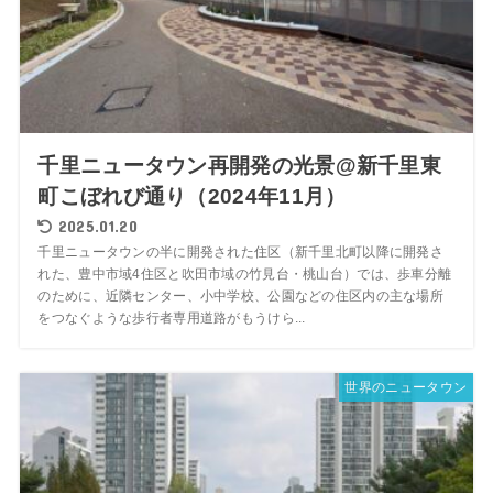
千里ニュータウン再開発の光景@新千里東
町こぼれび通り（2024年11月）
2025.01.20
千里ニュータウンの半に開発された住区（新千里北町以降に開発さ
れた、豊中市域4住区と吹田市域の竹見台・桃山台）では、歩車分離
のために、近隣センター、小中学校、公園などの住区内の主な場所
をつなぐような歩行者専用道路がもうけら...
世界のニュータウン