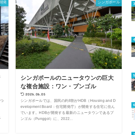
開発
シンガポール
新
シンガポールのニュータウンの巨大
な複合施設：ワン・プンゴル
2026.06.05
つ
シンガポールでは、国民の約8割がHDB（Housing and D
evelopment Board：住宅開発庁）が開発する住宅に住ん
でいます。HDBが開発する最新のニュータウンであるプ
千
ンゴル（Punggol）に、2022...