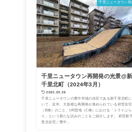
千里ニュータウン再
千里ニュータウン再開発の光景@
千里北町（2024年3月）
2025.09.28
千里ニュータウンの豊中市域の住区である新千里北町に
いて、近年、大規模な再開発が進められている府営住宅
（B棟）のこと、UR団地（C棟）における「トライぶら
り」という新たな試みのことをご紹介します。 府営新
里北住宅／豊中...