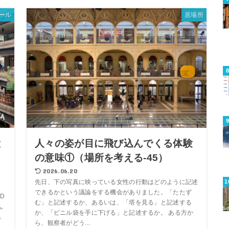
ール
居場所
大
人々の姿が目に飛び込んでくる体験
・
の意味①（場所を考える-45）
2026.06.20
先日、下の写真に映っている女性の行動はどのように記述
できるかという議論をする機会がありました。「たたず
D
む」と記述するか、あるいは、「塔を見る」と記述する
ん
か、「ビニル袋を手に下げる」と記述するか。 ある方か
ュ
ら、観察者がどう...