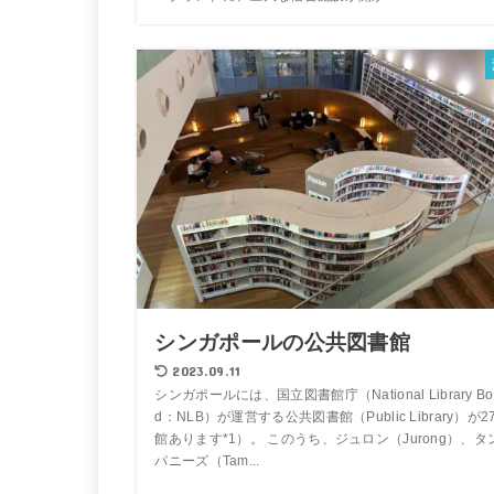
シンガポールの公共図書館
2023.09.11
シンガポールには、国立図書館庁（National Library Bo
d：NLB）が運営する公共図書館（Public Library）が2
館あります*1）。 このうち、ジュロン（Jurong）、タ
パニーズ（Tam...