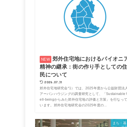
郊外住宅地におけるパイオニ
精神の継承：街の作り手としての
民について
2026.07.31
郊外住宅地研究会*1）では、2025年度から公益財団法
アーバンハウジングの調査研究として、「Sustainable 
ell-beingからみた郊外住宅地の評価と方策」を行なっ
います。郊外住宅地研究会の2025年度の...
まち・暮