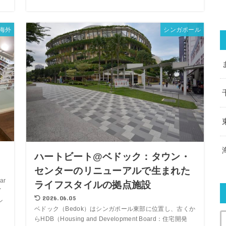
海外
シンガポール
ハートビート@ベドック：タウン・
センターのリニューアルで生まれた
ar
ライフスタイルの拠点施設
7
2026.06.05
ン
ベドック（Bedok）はシンガポール東部に位置し、古くか
らHDB（Housing and Development Board：住宅開発