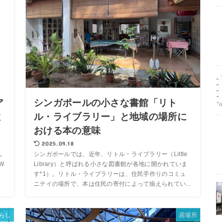
シンガポールの小さな書館「リト
ア
ル・ライブラリー」と地域の場所に
住
おける本の意味
2025.09.18
シンガポールでは、近年、リトル・ライブラリー（Little
人
Library）と呼ばれる小さな図書館が各地に開かれていま
W
す*1）。リトル・ライブラリーは、住民手作りのコミュ
て
ニテイの場所で、本は住民の寄付によって揃えられてい...
らし
居場所