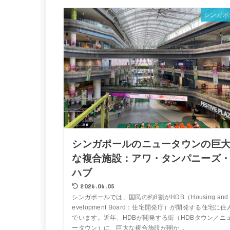
シンガポ
シンガポールのニュータウンの巨
な複合施設：アワ・タンパニーズ
ハブ
2026.06.05
シンガポールでは、国民の約8割がHDB（Housing and 
evelopment Board：住宅開発庁）が開発する住宅に住
でいます。近年、HDBが開発する街（HDBタウン／ニ
ータウン）に、巨大な複合施設が開か...