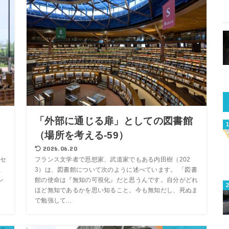
よ
「外部に通じる扉」としての図書館
（場所を考える-59）
2026.06.20
セ
フランス文学者で思想家、武道家でもある内田樹（202
、
3）は、図書館について次のように述べています。 「図書
ン
館の使命は『無知の可視化』だと思うんです。自分がどれ
ほど無知であるかを思い知ること。今も無知だし、死ぬま
で勉強して...