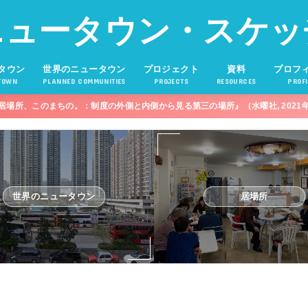
ニュータウン・スケッ
タウン
世界のニュータウン
プロジェクト
資料
プロフ
TOWN
PLANNED COMMUNITIES
PROJECTS
RESOURCES
PROFI
居場所、このまちの。：制度の外側と内側から見る第三の場所』（水曜社, 2021
世界のニュータウン
居場所