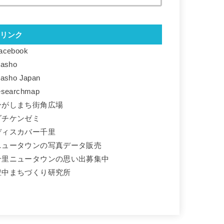
リンク
acebook
basho
basho Japan
esearchmap
ひがしまち街角広場
ダチケンゼミ
ディスカバー千里
ニュータウンの写真データ販売
千里ニュータウンの思い出募集中
豊中まちづくり研究所