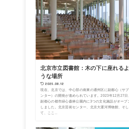
北京市立図書館：木の下に座れる
うな場所
2025.08.12
現在、北京では、中心部の南東の通州区に副都心（サブ
ンター）の開発が進められています。2023年12月27日
副都心の都市緑心森林公園内に3つの文化施設がオープ
しました。北京芸術センター、北京大運河博物館、そし
て、ここ...