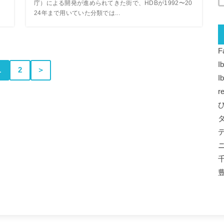
庁）による開発が進められてきた街で、HDBが1992〜20
24年まで用いていた分類では...
F
I
1
2
＞
I
r