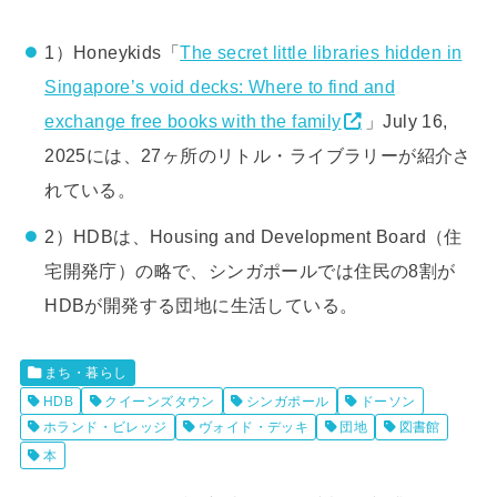
1）Honeykids「
The secret little libraries hidden in
Singapore’s void decks: Where to find and
exchange free books with the family
」July 16,
2025には、27ヶ所のリトル・ライブラリーが紹介さ
れている。
2）HDBは、Housing and Development Board（住
宅開発庁）の略で、シンガポールでは住民の8割が
HDBが開発する団地に生活している。
まち・暮らし
HDB
クイーンズタウン
シンガポール
ドーソン
ホランド・ビレッジ
ヴォイド・デッキ
団地
図書館
本