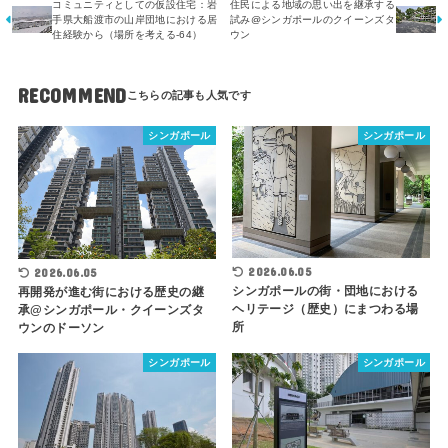
コミュニティとしての仮設住宅：岩
住民による地域の思い出を継承する
手県大船渡市の山岸団地における居
試み@シンガポールのクイーンズタ
住経験から（場所を考える-64）
ウン
RECOMMEND
シンガポール
シンガポール
2026.06.05
2026.06.05
シンガポールの街・団地における
再開発が進む街における歴史の継
ヘリテージ（歴史）にまつわる場
承@シンガポール・クイーンズタ
所
ウンのドーソン
シンガポール
シンガポール