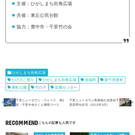
主催：ひがしまち街角広場
共催：東丘公民分館
協力：豊中市・千里竹の会
ひがしまち街角広場
たけのこ祭り
ひがしまち街角広場
居場所
新千里東町
東町公園
竹の子
近隣センター
千里ニュータウン・ウォーク 第1
千里ニュータウン再開発の光景@千
回：干里中央さくら満喫コース
里高野台住宅（2012年3月）
RECOMMEND