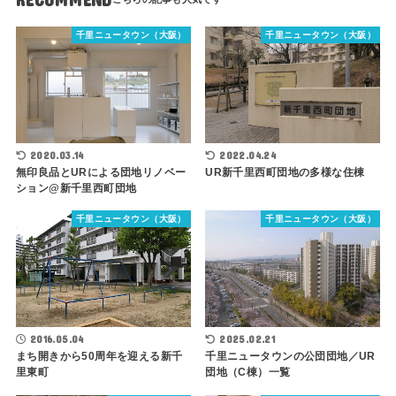
千里ニュータウン（大阪）
千里ニュータウン（大阪）
2020.03.14
2022.04.24
無印良品とURによる団地リノベー
UR新千里西町団地の多様な住棟
ション@新千里西町団地
千里ニュータウン（大阪）
千里ニュータウン（大阪）
2025.02.21
2016.05.04
千里ニュータウンの公団団地／UR
まち開きから50周年を迎える新千
団地（C棟）一覧
里東町