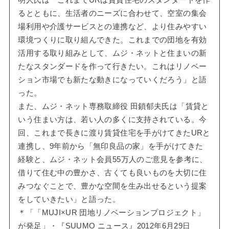
明人氏は「これまでURは賃貸住宅のスタンダードを作
るとともに、生活者のニーズに合わせて、空室の集会
場利用や介護サービスとの連携など、より住みやすい
環境つくりに取り組んできた。これまでの団地を有効
活用する取り組みとして、ムジ・ネットと住まいの新
たなスタンダードを作って行きたい。これはリノベー
ション市場でも新たな動きになっていくだろう」と語
った。
また、ムジ・ネット専務取締役 田鎖郁夫氏は「賃貸と
いう住まい方は、若い人の多くに支持されている。今
回、これまで長きに渡り賃貸住宅を手がけてきたURと
連携し、9年前から「無印良品の家」を手がけてきた
経験と、ムジ・ネット会員55万人のご意見を参考に、
借りて住む中の豊かさ、古くても良いものを大切に住
みつなぐことで、豊かな空間を生み出せるという提案
をしていきたい」と語った。
＊「「MUJI×UR 団地リノベーションプロジェクト」
が発足」・『SUUMO ニュース』2012年6月29日