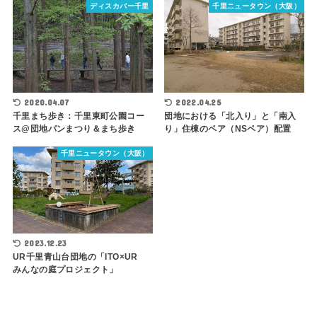
ディスカバー千里
千里ニュータウン（大阪）
2022.04.25
2020.04.07
団地における「北入り」と「南入
千里まち歩き：千里東町公園コー
り」住棟のペア（NSペア）配置
ス@団地パンまつり＆まち歩き
千里ニュータウン（大阪）
2023.12.23
UR千里青山台団地の「ITO×UR
みんなの庭プロジェクト」