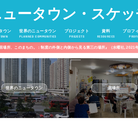
ニュータウン・スケッ
タウン
世界のニュータウン
プロジェクト
資料
プロフ
TOWN
PLANNED COMMUNITIES
PROJECTS
RESOURCES
PROFI
居場所、このまちの。：制度の外側と内側から見る第三の場所』（水曜社, 2021
世界のニュータウン
居場所