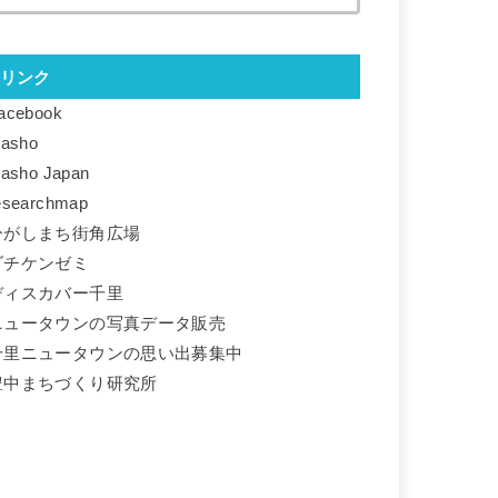
リンク
acebook
basho
basho Japan
esearchmap
ひがしまち街角広場
ダチケンゼミ
ディスカバー千里
ニュータウンの写真データ販売
千里ニュータウンの思い出募集中
豊中まちづくり研究所