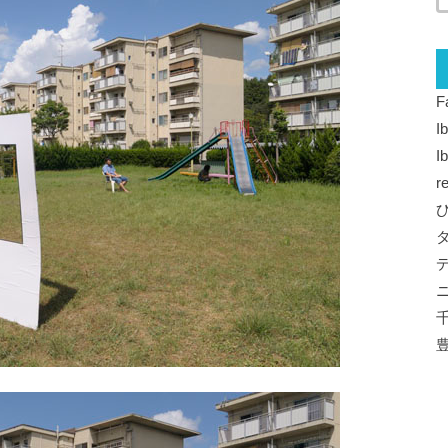
F
I
I
r