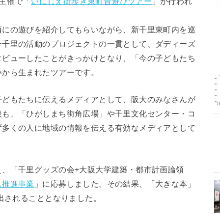
の主催で「
いにしえ街歩き東町昔遊びツアー
」が行われ
頃にの遊びを紹介してもらいながら、新千里東町内を巡
ー千里の活動のプロジェクトの一貫として、ダディーズ
タビューしたことがきっかけとなり、「今の子どもたち
いから生まれたツアーです。
子どもたちに伝えるメディアとして、阪大のみなさんが
後も、「ひがしまち街角広場」や千里文化センター・コ
ず多くの人に地域の情報を伝える有効なメディアとして
え、「千里グッズの会+大阪大学建築・都市計画論領
ス推進事業
」に応募しました。その結果、「大きな本」
選出されることとなりました。