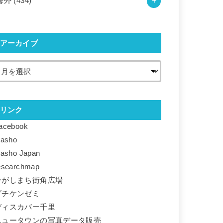
海外
(434)
アーカイブ
リンク
acebook
basho
basho Japan
esearchmap
ひがしまち街角広場
ダチケンゼミ
ディスカバー千里
ニュータウンの写真データ販売