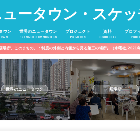
ニュータウン・スケッ
タウン
世界のニュータウン
プロジェクト
資料
プロフ
TOWN
PLANNED COMMUNITIES
PROJECTS
RESOURCES
PROFI
居場所、このまちの。：制度の外側と内側から見る第三の場所』（水曜社, 2021
世界のニュータウン
居場所