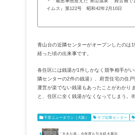
＊「最悪事態迎えた“青山温泉” 経営難
イムス』第122号 昭和42年2月10日
青山台の近隣センターがオープンしたのは19
経った頃の出来事です。
各住区には銭湯が1件しかなく競争相手が
隣センターの2件の銭湯）、府営住宅の住
運営が楽でない銭湯もあったことがわかり
と、住区に全く銭湯がなくなってしまう。
千里ニュータウン（大阪）
サブ近隣センター
「大きな本」今年度も引き続き展示