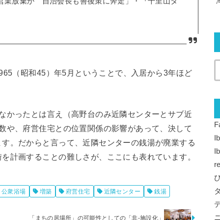
で営業放棄か 自治会長も善後策に奔走」・『千里山タ
65（昭和45）年5月ということで、入居から3年ほど
いなかったとは言え（高野台のみ近隣センターとサブ近
F
戸数や、府営住宅との位置関係の影響があって、決して
I
ます。だからと言って、近隣センターの銭湯が廃業する
I
街を計画することの難しさが、ここにも表れています。
r
公衆浴場
増築
府営住宅
近隣センター
銭湯
「まちの居場所」の可能性としての「非-施設化」