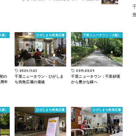
大阪）
ひがしまち街角広場
千里ニュータウン（大阪）
2024.11.03
2019.08.09
千里ニュータウン・ひがしま
千里ニュータウン：千里砂漠
初の
ち街角広場の価値
から豊かな緑へ
0周年
大阪）
ひがしまち街角広場
ひがしまち街角広場