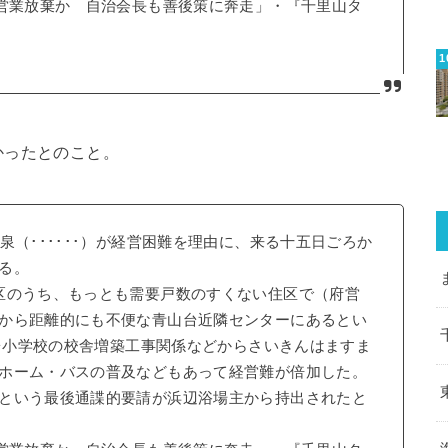
で営業放棄か 自治会長も善後策に奔走」・『千里山タ
かったとのこと。
泉（･･････）が経営困難を理由に、来る十五日ごろか
る。
区のうち、もっとも需要戸数のすくない住区で（府営
から距離的にも不便な青山台近隣センターにあるとい
山台小学校の校舎増築工事関係などからさいきんはますま
ホーム・バスの普及などもあって経営難が倍加した。
という最後通諜的要請が浜辺浴場主から持出されたと