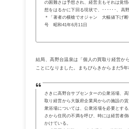
の困難さは予想され、経営主もそれは覚悟
想をはるかに下回る現状で、･･････、
＊「著者の横槍でオジャン 大幅値下げ断
号 昭和41年6月11日
結局、高野台温泉は「個人の買取り経営か
ことになりました。まちびらきからまだ5
さきに高野台サブセンターの公衆浴場、高
取り経営から大阪府企業局からの施設の賃
衆浴場については、公衆浴場を必要とする
さから住民の不満を呼び、時には経営者側
かけている。