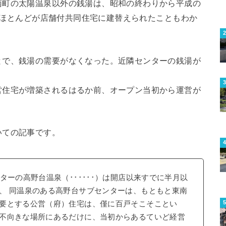
南町の太陽温泉以外の銭湯は、昭和の終わりから平成の
し、ほとんどが店舗付共同住宅に建替えられたこともわか
とで、銭湯の需要がなくなった。近隣センターの銭湯が
。
営住宅が増築されるはるか前、オープン当初から運営が
いての記事です。
ターの高野台温泉（･･････）は開店以来すでに半月以
、 同温泉のある高野台サブセンターは、もともと東南
要とする公営（府）住宅は、僅に百戸そこそことい
不向きな場所にあるだけに、当初からあるていど経営