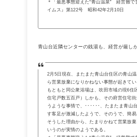
＊「最悪事態迎えた“青山温泉” 経営難
イムス』第122号 昭和42年2月10日
青山台近隣センターの銭湯も、経営が厳し
2月5日現在、またまた青山台住区の青山温
ら営業放棄になりかねない事態が起きてい
もともと同公衆浴場は、吹田市域の現6住
住宅戸数五百戸）しかも、その府営住宅街
うような事情で、･･････、たまたま青
す客足が激減したようで、そのうで、簡易
そうした理由から、たまりかねて営業放棄
いうのが実情のようである。