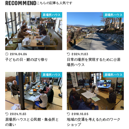
RECOMMEND
居場所ハウス
居場所ハウス
2014.04.06
2024.11.03
子どもの日・鯉のぼり祭り
日常の場所を実現するために@居
場所ハウス
居場所ハウス
居場所ハウス
2024.11.03
2018.10.05
居場所ハウスと公民館・集会所と
地域の交通を考えるためのワーク
の違い
ショップ