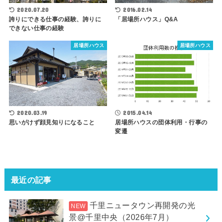
2020.07.20
2016.02.14
誇りにできる仕事の経験、誇りに
「居場所ハウス」Q&A
できない仕事の経験
居場所ハウス
居場所ハウス
2015.04.14
2020.03.19
居場所ハウスの団体利用・行事の
思いがけず顔見知りになること
変遷
最近の記事
千里ニュータウン再開発の光
景@千里中央（2026年7月）