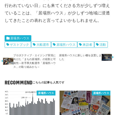
行われていない日」にも来てくださる方が少しずつ増え
ていることは、「居場所ハウス」が少しずつ地域に浸透
してきたことの表れと言ってよいかもしれません。
居場所ハウス
ゲストブック
大船渡市
居場所ハウス
来訪者
活動
プロダクティブ・エイジング実現に
居場所ハウスに新しい棚を設置しま
向けた「まちの居場所」の役割と可
した
能性～岩手県大船渡市「居場所ハウ
ス」の取り組みから～
RECOMMEND
居場所ハウス
居場所ハウス