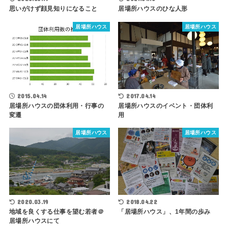
思いがけず顔見知りになること
居場所ハウスのひな人形
居場所ハウス
居場所ハウス
2015.04.14
2017.04.14
居場所ハウスの団体利用・行事の
居場所ハウスのイベント・団体利
変遷
用
居場所ハウス
居場所ハウス
2018.04.22
2020.03.19
「居場所ハウス」、1年間の歩み
地域を良くする仕事を望む若者＠
居場所ハウスにて