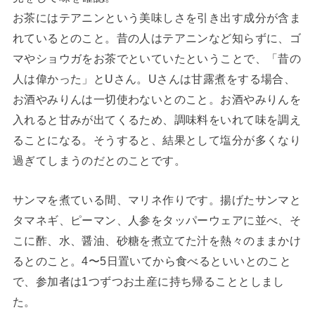
お茶にはテアニンという美味しさを引き出す成分が含ま
れているとのこと。昔の人はテアニンなど知らずに、ゴ
マやショウガをお茶でといていたということで、「昔の
人は偉かった」とUさん。Uさんは甘露煮をする場合、
お酒やみりんは一切使わないとのこと。お酒やみりんを
入れると甘みが出てくるため、調味料をいれて味を調え
ることになる。そうすると、結果として塩分が多くなり
過ぎてしまうのだとのことです。
サンマを煮ている間、マリネ作りです。揚げたサンマと
タマネギ、ピーマン、人参をタッパーウェアに並べ、そ
こに酢、水、醤油、砂糖を煮立てた汁を熱々のままかけ
るとのこと。4〜5日置いてから食べるといいとのこと
で、参加者は1つずつお土産に持ち帰ることとしまし
た。