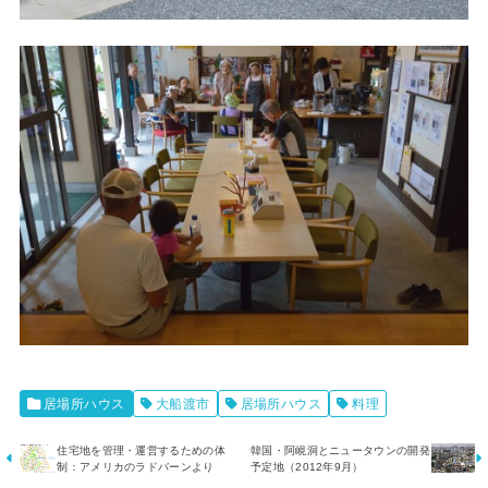
居場所ハウス
大船渡市
居場所ハウス
料理
住宅地を管理・運営するための体
韓国・阿峴洞とニュータウンの開発
制：アメリカのラドバーンより
予定地（2012年9月）