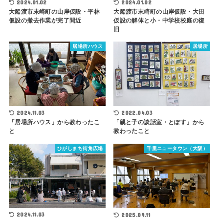
2024.01.02
2024.01.02
大船渡市末崎町の山岸仮設・平林
大船渡市末崎町の山岸仮設・大田
仮設の撤去作業が完了間近
仮設の解体と小・中学校校庭の復
旧
居場所ハウス
居場所
2024.11.03
2022.04.03
「居場所ハウス」から教わったこ
「親と子の談話室・とぽす」から
と
教わったこと
ひがしまち街角広場
千里ニュータウン（大阪）
2024.11.03
2025.09.11