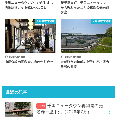
千里ニュータウンの「ひがしまち
新千里東町（千里ニュータウン）
街角広場」から教わったこと
から教わったこと＠東丘公民分館
講座
大船渡市末崎町
大船渡市末崎町
2024.01.02
2024.01.02
山岸仮設の同窓会に向けた打合せ
大船渡市末崎町の仮設住宅・高台
移転の概要
最近の記事
千里ニュータウン再開発の光
景@千里中央（2026年7月）