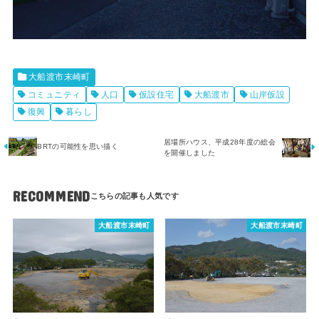
大船渡市末崎町
コミュニティ
人口
仮設住宅
大船渡市
山岸仮設
復興
暮らし
居場所ハウス、平成28年度の総会
BRTの可能性を思い描く
を開催しました
RECOMMEND
大船渡市末崎町
大船渡市末崎町