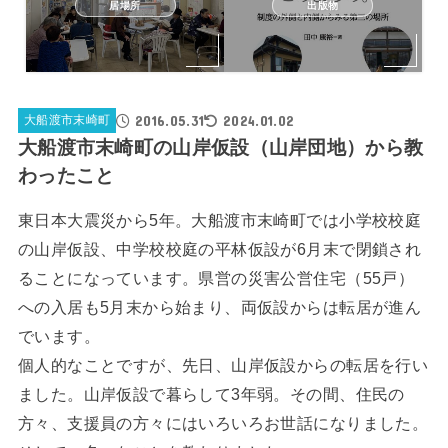
居場所
出版物
2016.05.31
2024.01.02
大船渡市末崎町
大船渡市末崎町の山岸仮設（山岸団地）から教
わったこと
東日本大震災から5年。大船渡市末崎町では小学校校庭
の山岸仮設、中学校校庭の平林仮設が6月末で閉鎖され
ることになっています。県営の災害公営住宅（55戸）
への入居も5月末から始まり、両仮設からは転居が進ん
でいます。
個人的なことですが、先日、山岸仮設からの転居を行い
ました。山岸仮設で暮らして3年弱。その間、住民の
方々、支援員の方々にはいろいろお世話になりました。