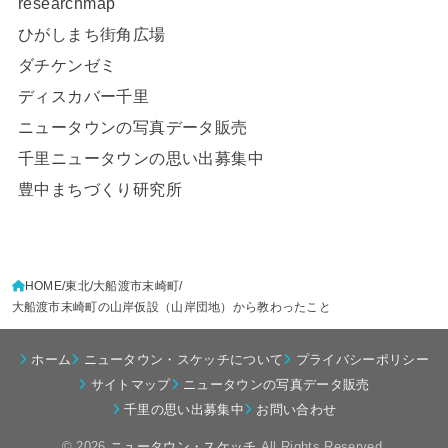
researchmap
ひがしまち街角広場
ダチケンゼミ
ディスカバー千里
ニュータウンの写真データ販売
千里ニュータウンの思い出募集中
豊中まちづくり研究所
HOME
東北
大船渡市末崎町
大船渡市末崎町の山岸仮設（山岸団地）から教わったこと
ホーム
ニュータウン・スケッチについて
プライバシーポリシー
サイトマップ
ニュータウンの写真データ販売
千里の思い出募集中
お問い合わせ
© 2026
ニュータウン・スケッチ
All Rights Reserved.