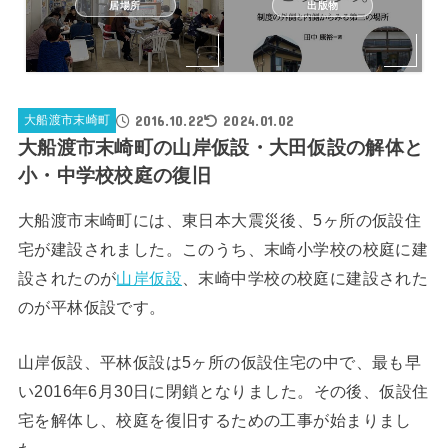
居場所
出版物
2016.10.22
2024.01.02
大船渡市末崎町
大船渡市末崎町の山岸仮設・大田仮設の解体と
小・中学校校庭の復旧
大船渡市末崎町には、東日本大震災後、5ヶ所の仮設住
宅が建設されました。このうち、末崎小学校の校庭に建
設されたのが
山岸仮設
、末崎中学校の校庭に建設された
のが平林仮設です。
山岸仮設、平林仮設は5ヶ所の仮設住宅の中で、最も早
い2016年6月30日に閉鎖となりました。その後、仮設住
宅を解体し、校庭を復旧するための工事が始まりまし