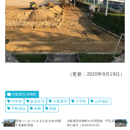
（更新：2020年9月19日）
大船渡市末崎町
中学校
仮設住宅
大船渡市
小学校
山岸仮設
平林仮設
末崎
校庭
団地パンまつり＆まち歩き@UR新
大船渡市末崎町の大田団地・門之浜
千里東町団地
湾の様子（2016年10月）