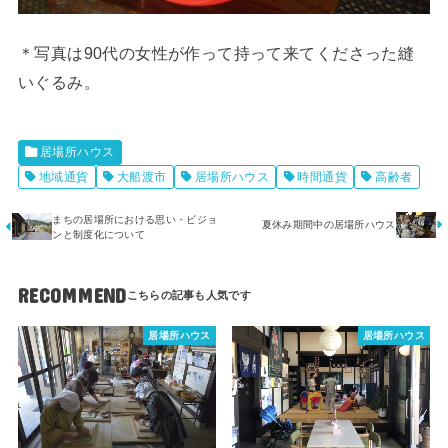
＊写真は90代の女性が作って持って来てくださった縫
いぐるみ。
居場所ハウス
地域通貨
大船渡市
居場所ハウス
時間通貨
高齢者
まちの居場所における思い・ビジョ
夏休み期間中の居場所ハウス
ンと制度化について
RECOMMEND
居場所ハウス
居場所ハウス