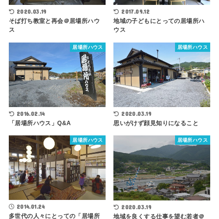
2017.09.12
2020.03.19
地域の子どもにとっての居場所ハ
そば打ち教室と再会＠居場所ハウ
ウス
ス
居場所ハウス
居場所ハウス
2016.02.14
2020.03.19
「居場所ハウス」Q&A
思いがけず顔見知りになること
居場所ハウス
居場所ハウス
2014.01.24
2020.03.19
多世代の人々にとっての「居場所
地域を良くする仕事を望む若者＠