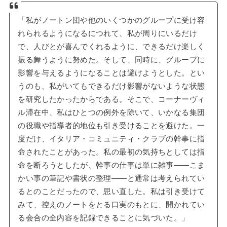
「私がノートン団や他のいくつかのグループに受け容
れられるようになるにつれて、私が周りにいるだけ
で、人びとが喜んでくれるように、できるだけ楽しく
振る舞うように努めた。そして、同時に、グループに
影響を与えるようになることは避けようとした。とい
うのも、私がいてもできるだけ影響がないような状態
を研究したかったからである。そこで、コーナーヴィ
ル滞在中、私はひとつの例外を除いて、いかなる集団
の役職や指導者的地位も引き受けることを避けた。一
度だけ、イタリア・コミュニティ・クラブの幹事に指
命されたことがあった。私の最初の気持ちとしては指
命を断ろうとしたが、幹事の仕事は単に雑事——こま
かい事の筆記や書状の整理——と通常は考えられてい
るとのことだったので、思い直した。私は引き受けて
みて、控えのノートをとる口実のもとに、開かれてい
る会合の全内容を記録できることに気づいた。」