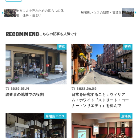
地方に人を呼ぶための暮らしの体
居場所ハウスの朝市・書道展
験・仕事・住まい
RECOMMEND
研究
研究
2020.03.19
2022.06.20
調査者の地域での役割
日常を研究すること：ウィリア
ム・ホワイト『ストリート・コー
ナー・ソサエティ』を読んで
居場所ハウス
居場所