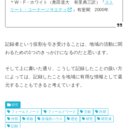
＊W・F・ホワイト（奥田道大 有里典三訳）『
スト
リート・コーナーソサエティ
』有斐閣 2000年
記録者という役割を引き受けることは、地域の活動に関
わるための1つのきっかけになるのだと思います。
そして上に書いた通り、こうして記録したことの扱い方
によっては、記録したことを地域に有用な情報として還
元することもできると考えています。
研究
フィールドノート
フィールドワーク
主観
内部
外部
客観
居場所ハウス
歴史
研究
研究者
記録