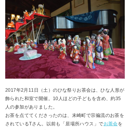
2017年2月11日（土）のひな祭りお茶会は、ひな人形が
飾られた和室で開催。10人ほどの子どもを含め、約35
人の参加がありました。
お茶を点ててくださったのは、末崎町で宗徧流のお茶を
されているTさん。以前も「居場所ハウス」で
お茶会
を