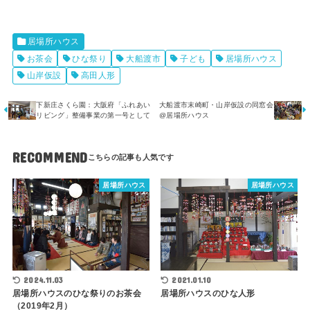
居場所ハウス
お茶会
ひな祭り
大船渡市
子ども
居場所ハウス
山岸仮設
高田人形
下新庄さくら園：大阪府「ふれあい
大船渡市末崎町・山岸仮設の同窓会
リビング」整備事業の第一号として
@居場所ハウス
RECOMMEND
居場所ハウス
居場所ハウス
2024.11.03
2021.01.10
居場所ハウスのひな祭りのお茶会
居場所ハウスのひな人形
（2019年2月）