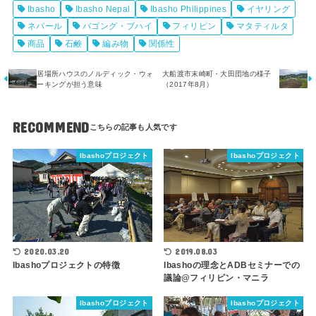
Ibasho
Ibasho Nepal
Ibasho Philippines
イヤリング
ネパール
バゴング・ブハイ
フィリピン
マタティルタ
商品
石鹸
編み物
関係性
居場所ハウスのノルディック・ウォ
大船渡市末崎町・大田団地の様子
ーキングが担う意味
（2017年8月）
RECOMMEND
Ibashoプロジェクト
Ibashoプロジェクト
2020.03.20
2019.08.03
Ibashoプロジェクトの特徴
Ibashoの理念とADBセミナーでの
議論@フィリピン・マニラ
Ibashoプロジェクト
Ibashoプロジェクト