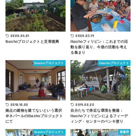
2020.04.01
2020.03.19
Ibashoプロジェクトと災害復興
Ibashoフィリピン：これまでの活
動を振り返り、今後の活動を考え
る集まり
Ibashoプロジェクト
Ibashoプロジェクト
2018.10.05
2019.02.22
拠点の建物を建てないという選択
自分たちで身近な環境を整備：
＠ネパールのIbashoプロジェクト
Ibashoフィリピンによるフィーデ
にて
ィング・センターのペンキ塗り
Ibashoプロジェクト
居場所