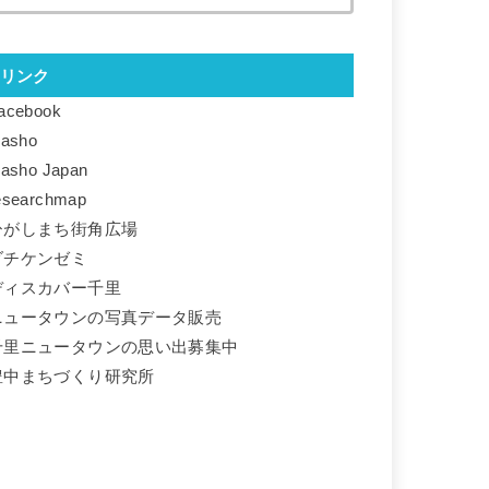
リンク
acebook
basho
basho Japan
esearchmap
ひがしまち街角広場
ダチケンゼミ
ディスカバー千里
ニュータウンの写真データ販売
千里ニュータウンの思い出募集中
豊中まちづくり研究所