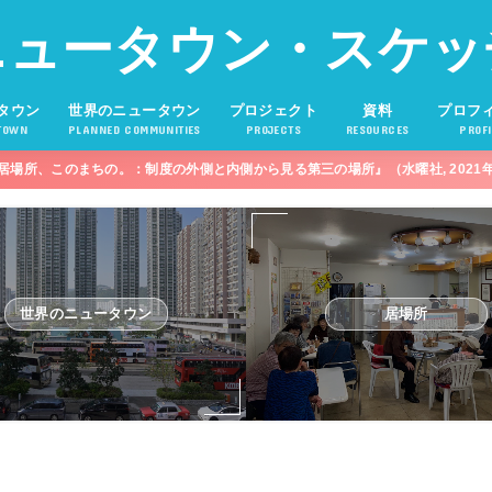
ニュータウン・スケッ
タウン
世界のニュータウン
プロジェクト
資料
プロフ
TOWN
PLANNED COMMUNITIES
PROJECTS
RESOURCES
PROFI
居場所、このまちの。：制度の外側と内側から見る第三の場所』（水曜社, 2021
世界のニュータウン
居場所