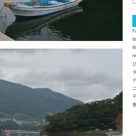
F
I
I
r