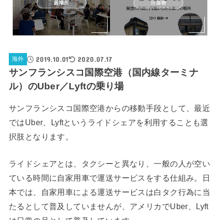
居場所
出版物
2019.10.01
2020.07.17
海外
サンフランシスコ国際空港（国内線ターミナ
ル）のUber／Lyftの乗り場
サンフランシスコ国際空港からの移動手段として、最近
ではUber、Lyftというライドシェアを利用することも選
択肢となります。
ライドシェアとは、タクシーと異なり、一般の人が空い
ている時間に自家用車で運送サービスをする仕組み。日
本では、自家用車による運送サービスは白タク行為に当
たるとして普及していませんが、アメリカでUber、Lyft