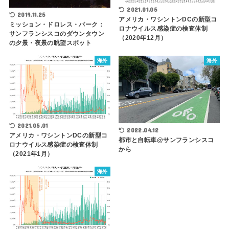
2021.01.05
2019.11.25
アメリカ・ワシントンDCの新型コ
ミッション・ドロレス・パーク：
ロナウイルス感染症の検査体制
サンフランシスコのダウンタウン
（2020年12月）
の夕景・夜景の眺望スポット
海外
海外
2021.05.01
2022.04.12
アメリカ・ワシントンDCの新型コ
都市と自転車@サンフランシスコ
ロナウイルス感染症の検査体制
から
（2021年1月）
海外