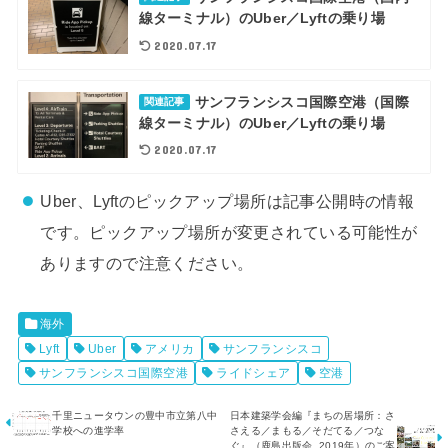
線ターミナル）のUber／Lyftの乗り場
2020.07.17
サンフランシスコ国際空港（国際
関連記事
線ターミナル）のUber／Lyftの乗り場
2020.07.17
Uber、Lyftのピックアップ場所は記事公開時の情報
です。ピックアップ場所が変更されている可能性が
ありますので注意ください。
海外
Lyft
Uber
アメリカ
サンフランシスコ
サンフランシスコ国際空港
ライドシェア
空港
千里ニュータウンの豊中市立第八中
日本建築学会編『まちの居場所：さ
学校への進学率
さえる／まもる／そだてる／つな
ぐ』（鹿島出版会, 2019年）のご案