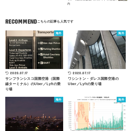
内
RECOMMEND
海外
海外
2020.07.17
2020.07.17
サンフランシスコ国際空港（国際
ワシントン・ダレス国際空港の
線ターミナル）のUber／Lyftの乗
Uber／Lyftの乗り場
り場
海外
海外