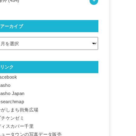
海外
(434)
アーカイブ
リンク
acebook
basho
basho Japan
esearchmap
ひがしまち街角広場
ダチケンゼミ
ディスカバー千里
ニュータウンの写真データ販売