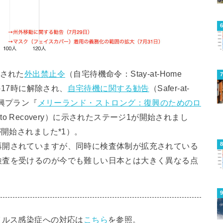
令された
外出禁止令
（自宅待機命令：Stay-at-Home
の17時に解除され、
自宅待機に関する勧告
（Safer-at-
行。復興プラン『
メリーランド・ストロング：復興のためのロ
admap to Recovery）に示されたステージ1が開始されまし
が開始されました*1）。
再開されていますが、同時に検査体制が拡充されている
検査を受けるのが今でも難しい日本とは大きく異なる点
イルス感染症への対応は
こちら
を参照。