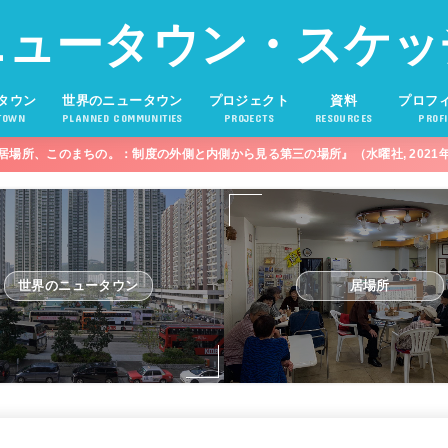
ニュータウン・スケッ
タウン
世界のニュータウン
プロジェクト
資料
プロフ
TOWN
PLANNED COMMUNITIES
PROJECTS
RESOURCES
PROFI
居場所、このまちの。：制度の外側と内側から見る第三の場所』（水曜社, 2021
世界のニュータウン
居場所