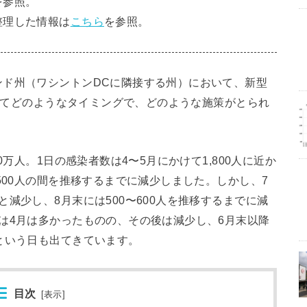
を参照。
整理した情報は
こちら
を参照。
ンド州（ワシントンDCに隣接する州）において、新型
対してどのようなタイミングで、どのような施策がとられ
0万人。1日の感染者数は4〜5月にかけて1,800人に近か
500人の間を推移するまでに減少しました。しかし、7
減少し、8月末には500〜600人を推移するまでに減
は4月は多かったものの、その後は減少し、6月末以降
という日も出てきています。
目次
[
表示
]