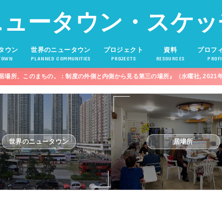
ニュータウン・スケッ
タウン
世界のニュータウン
プロジェクト
資料
プロフ
TOWN
PLANNED COMMUNITIES
PROJECTS
RESOURCES
PROFI
居場所、このまちの。：制度の外側と内側から見る第三の場所』（水曜社, 2021
世界のニュータウン
居場所