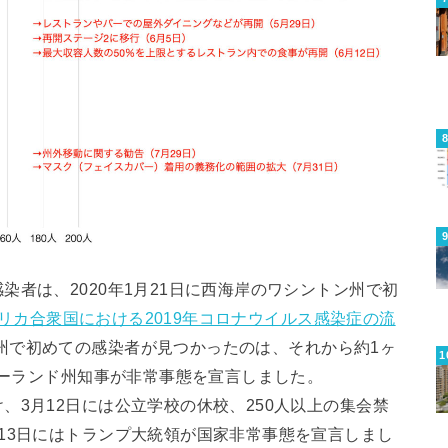
者は、2020年1月21日に西海岸のワシントン州で初
リカ合衆国における2019年コロナウイルス感染症の流
州で初めての感染者が見つかったのは、それから約1ヶ
リーランド州知事が非常事態を宣言しました。
、3月12日には公立学校の休校、250人以上の集会禁
13日にはトランプ大統領が国家非常事態を宣言しまし