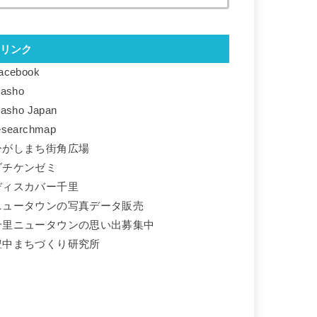
リンク
acebook
basho
basho Japan
esearchmap
ひがしまち街角広場
ダチケンゼミ
ディスカバー千里
ニュータウンの写真データ販売
千里ニュータウンの思い出募集中
豊中まちづくり研究所