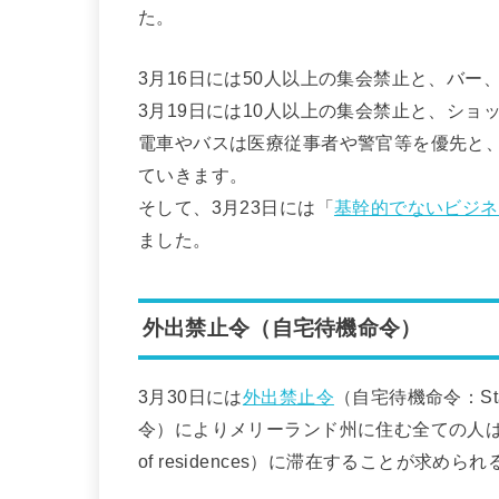
た。
3月16日には50人以上の集会禁止と、バ
3月19日には10人以上の集会禁止と、シ
電車やバスは医療従事者や警官等を優先と
ていきます。
そして、3月23日には「
基幹的でないビジネ
ました。
外出禁止令（自宅待機命令）
3月30日には
外出禁止令
（自宅待機命令：Sta
令）によりメリーランド州に住む全ての人は、
of residences）に滞在することが求め