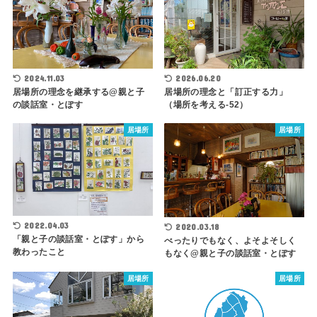
2024.11.03
2026.06.20
居場所の理念を継承する@親と子
居場所の理念と「訂正する力」
の談話室・とぽす
（場所を考える-52）
居場所
居場所
2022.04.03
2020.03.18
「親と子の談話室・とぽす」から
べったりでもなく、よそよそしく
教わったこと
もなく@親と子の談話室・とぽす
居場所
居場所