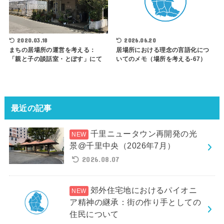
2020.03.18
2026.06.20
まちの居場所の運営を考える：
居場所における理念の言語化につ
「親と子の談話室・とぽす」にて
いてのメモ（場所を考える-67）
最近の記事
千里ニュータウン再開発の光
景@千里中央（2026年7月）
2026.08.07
郊外住宅地におけるパイオニ
ア精神の継承：街の作り手としての
住民について