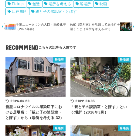
Pickup
創造
場所を考える
居場所
映画
江戸川区
親と子の談話室・とぽす
千里ニュータウンの人口・高齢化率
民家（空き家）を活用して居場所を
（2025年春）
開くこと（場所を考える-61）
RECOMMEND
居場所
居場所
2026.06.20
2022.04.03
新型コロナウイルス感染症下にお
「親と子の談話室・とぽす」とい
ける居場所：「親と子の談話室・
う場所（2016年3月）
とぽす」から（場所を考える-32）
居場所
居場所