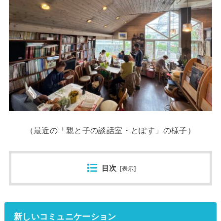
（最近の「親と子の談話室・とぽす」の様子）
目次
[
表示
]
新しいコミュニケーション