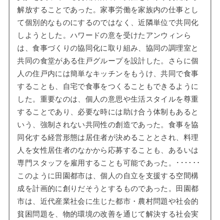
解放することであった。家事労働を家族内の仕事とし
て個別的なものにするのではなく、近隣単位で共同化
しようとした。ハワードの意を受けたアンウィンら
は、食事づくりの協同化に取り組み、協同の調理室と
共同の食堂がある住戸グループを設計した。さらに個
人の住戸内には簡単なキッチンをもうけ、共同で食事
することも、自宅で食事をつくることもできるように
した。重要なのは、個人の意思や生活スタイルを尊重
することであり、必要な時には助け合う体制もあると
いう、強制されない共同性の創造であった。食事を協
同化する経営形態は居住者が決めることとされ、料理
人を女性居住者のなかから応募することも、あるいは
専門スタッフを雇用することも可能であった。･･････
このように田園都市は、個人の自立を支援する空間構
成を計画的に創りだそうとするものであった。田園都
市は、近代産業社会に生じた都市・農村問題や社会的
貧困問題を、物的環境の改善を通じて解決する社会実