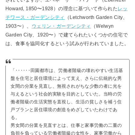
Howard, 1850〜1928）の理念に基づいて作られた
レッ
チワース・ガーデンシティ
（Letchworth Garden City、
1903〜）、
ウェリン・ガーデンシティ
（Welwyn
Garden City、1920〜）で建てられたいくつかの住宅で
は、食事を協同化するという試みが行われていました。
「･･････田園都市は、労働者階級の壊れやすい生活基
盤を住宅と居住環境によって支え、さらに伝統的な男
女間の分業を見直し、無視されがちな少数の者に光を
与えるという社会的実験を目的としていた。当時の労
働者階級の生活実態を直視し、生活の貧しさを補う住
戸プランと居住環境の創造をめざしていたわけであ
る。
男女間の分業を見直すとは、仕事と家事労働の二重の
負担を負っている労働者階級の女性を、家事労働から