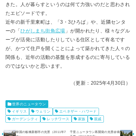
きた。人が暮らすというのは何て力強いのだと思わされ
たエピソードです。
近年の新千里東町は、「3・3ひろば」や、近隣センタ
ーの「
ひがしまち街角広場
」が開かれたり、様々なグル
ープが活発に活動したりしている住区として有名です
が、かつて住戸を開くことによって築かれてきた人々の
関係も、近年の活動の基盤を形成するのに寄与している
のではないかと思います。
（更新：2025年4月30日）
世界のニュータウン
イギリス
ウェリン
エベネザー・ハワード
ガーデンシティ
レッチワース
家族
親戚
韓国の板橋新都市の光景（2011年7
千里ニュータウン再開発の光景@南