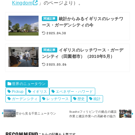
Kingdom
」のページより）。
統計からみるイギリスのレッチワ
関連記事
ース・ガーデンシティの今
2025.04.30
イギリスのレッチワース・ガーデ
関連記事
ンシティ（田園都市）（2010年5月）
2025.05.06
世界のニュータウン
Pickup
イギリス
エベネザー・ハワード
ガーデンシティ
レッチワース
歴史
統計
Ibashoフィリピンでの拠点の建設
空から見る千里ニュータウン
作業と建設作業への高齢者の協力
RECOMMEND