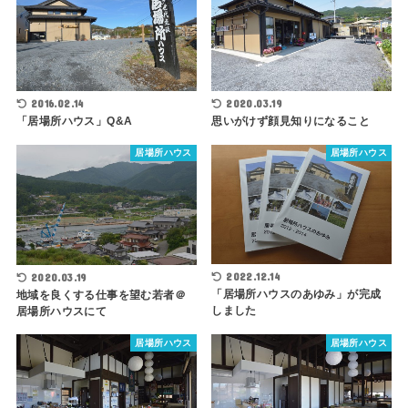
2016.02.14
2020.03.19
「居場所ハウス」Q&A
思いがけず顔見知りになること
居場所ハウス
居場所ハウス
2022.12.14
2020.03.19
「居場所ハウスのあゆみ」が完成
地域を良くする仕事を望む若者＠
しました
居場所ハウスにて
居場所ハウス
居場所ハウス