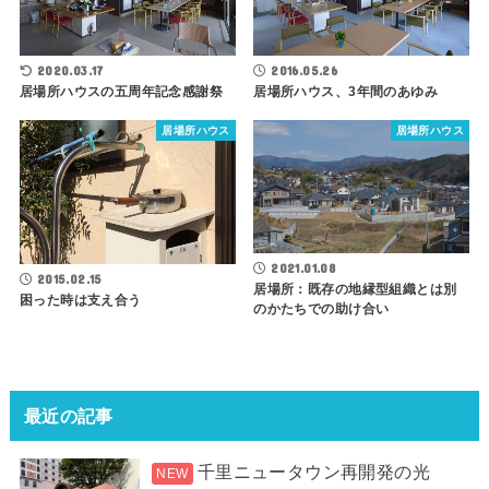
2020.03.17
2016.05.26
居場所ハウスの五周年記念感謝祭
居場所ハウス、3年間のあゆみ
居場所ハウス
居場所ハウス
2021.01.08
2015.02.15
居場所：既存の地縁型組織とは別
困った時は支え合う
のかたちでの助け合い
最近の記事
千里ニュータウン再開発の光