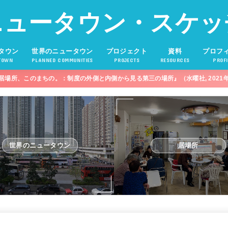
ニュータウン・スケッ
タウン
世界のニュータウン
プロジェクト
資料
プロフ
TOWN
PLANNED COMMUNITIES
PROJECTS
RESOURCES
PROFI
居場所、このまちの。：制度の外側と内側から見る第三の場所』（水曜社, 2021
世界のニュータウン
居場所