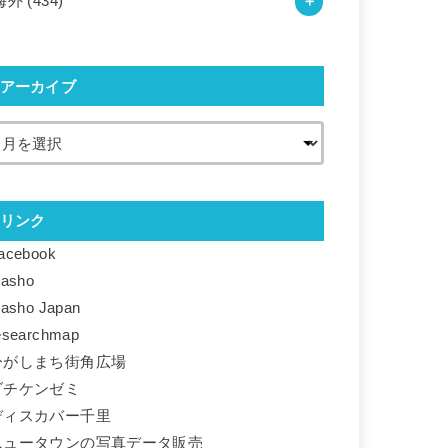
海外
(434)
アーカイブ
リンク
acebook
basho
basho Japan
esearchmap
ひがしまち街角広場
ダチケンゼミ
ディスカバー千里
ニュータウンの写真データ販売