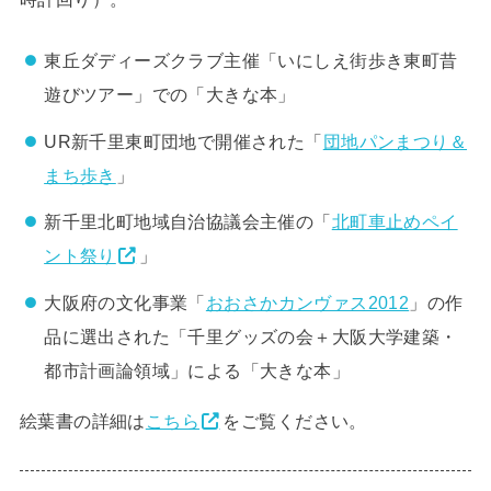
東丘ダディーズクラブ主催「いにしえ街歩き東町昔
遊びツアー」での「大きな本」
UR新千里東町団地で開催された「
団地パンまつり＆
まち歩き
」
新千里北町地域自治協議会主催の「
北町車止めペイ
ント祭り
」
大阪府の文化事業「
おおさかカンヴァス2012
」の作
品に選出された「千里グッズの会＋大阪大学建築・
都市計画論領域」による「大きな本」
絵葉書の詳細は
こちら
をご覧ください。