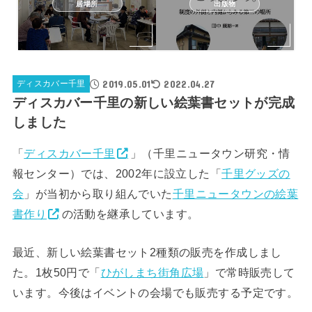
居場所
出版物
2019.05.01
2022.04.27
ディスカバー千里
ディスカバー千里の新しい絵葉書セットが完成
しました
「
ディスカバー千里
」（千里ニュータウン研究・情
報センター）では、2002年に設立した「
千里グッズの
会
」が当初から取り組んでいた
千里ニュータウンの絵葉
書作り
の活動を継承しています。
最近、新しい絵葉書セット2種類の販売を作成しまし
た。1枚50円で「
ひがしまち街角広場
」で常時販売して
います。今後はイベントの会場でも販売する予定です。