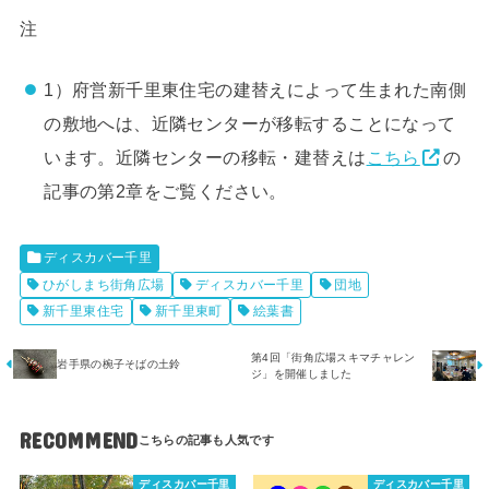
注
1）府営新千里東住宅の建替えによって生まれた南側
の敷地へは、近隣センターが移転することになって
います。近隣センターの移転・建替えは
こちら
の
記事の第2章をご覧ください。
ディスカバー千里
ひがしまち街角広場
ディスカバー千里
団地
新千里東住宅
新千里東町
絵葉書
第4回「街角広場スキマチャレン
岩手県の椀子そばの土鈴
ジ」を開催しました
RECOMMEND
ディスカバー千里
ディスカバー千里