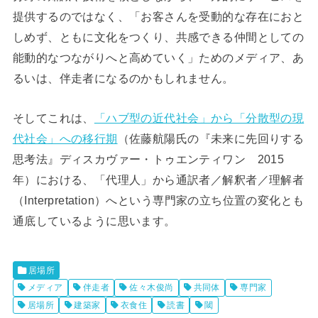
提供するのではなく、「お客さんを受動的な存在におと
しめず、ともに文化をつくり、共感できる仲間としての
能動的なつながりへと高めていく」ためのメディア、あ
るいは、伴走者になるのかもしれません。
そしてこれは、
「ハブ型の近代社会」から「分散型の現
代社会」への移行期
（佐藤航陽氏の『未来に先回りする
思考法』ディスカヴァー・トゥエンティワン 2015
年）における、「代理人」から通訳者／解釈者／理解者
（Interpretation）へという専門家の立ち位置の変化とも
通底しているように思います。
居場所
メディア
伴走者
佐々木俊尚
共同体
専門家
居場所
建築家
衣食住
読書
閾