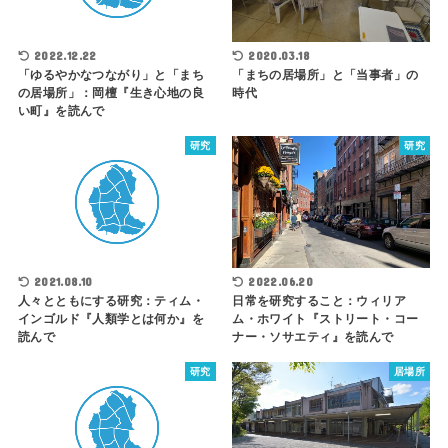
2022.12.22
2020.03.18
「ゆるやかなつながり」と「まち
「まちの居場所」と「当事者」の
の居場所」：岡檀『生き心地の良
時代
い町』を読んで
研究
研究
2021.08.10
2022.06.20
人々とともにする研究：ティム・
日常を研究すること：ウィリア
インゴルド『人類学とは何か』を
ム・ホワイト『ストリート・コー
読んで
ナー・ソサエティ』を読んで
研究
居場所