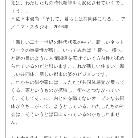
覚は、わたしたちの時代精神をも変化させていくでし
ょう。」
＊佐々木俊尚 『そして、暮らしは共同体になる。』ア
ノニマ・スタジオ 2016年
「新しい二十一世紀の時代状況の中で、新しいネット
ワークの重要性が増し、いってみれば「 横へ、横へ」
と網の目のように人間関係を広げていく方向性が求め
られているのだと思います。これが新しい住まい、新
しい共同体、新しい都市の姿のビジョンです。
これからの街や家には、ふたたび共同体感覚が戻って
くる。家というものが拡張し、街へとつながってい
く。そしてそこに、内と外を隔てないオープンな共同
体が立ち上がってこようとしている。わたしたちの社
会は、そういうとば口に立っているのかもしれませ
ん。
･･････