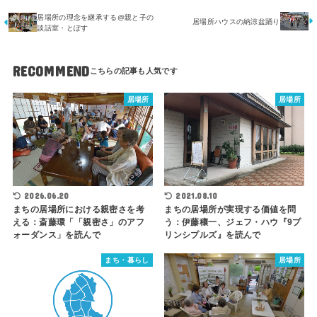
居場所の理念を継承する@親と子の
居場所ハウスの納涼盆踊り
談話室・とぽす
RECOMMEND
居場所
居場所
2021.08.10
2026.06.20
まちの居場所が実現する価値を問
まちの居場所における親密さを考
う：伊藤穰一、ジェフ・ハウ『9プ
える：斎藤環「「親密さ」のアフ
リンシプルズ』を読んで
ォーダンス」を読んで
まち・暮らし
居場所