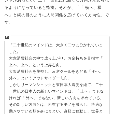
ンドがあったが、二十一世紀には新たな方向が求められ
るようになっていると指摘。それが、「「 横へ、横
へ」と網の目のように人間関係を広げていく方向性」で
す。
「二十世紀のマインドは、大きく二つに分かれていま
した。
大衆消費社会の中で成り上がり、お金持ちを目指す「
上へ、上へ」という上昇志向。
大衆消費社会を蔑視し、反逆クールをきどる「 外へ、
外へ」というアウトサイダー志向。
しかしリーマンショックと東日本大震災を経て、二十
一世紀の日本人の新しいマインドは、「 上へ」でもな
ければ「 外へ」でもない、新しい方向を求めている。
その新しい方向とは、所有するモノを減らし、快適な
動きやすい衣類を身にまとい、身軽に移動し、世界と