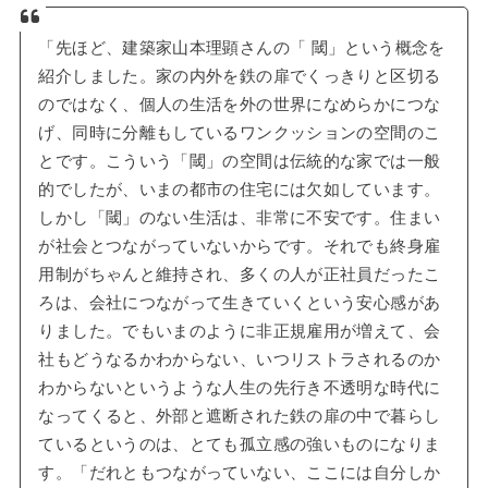
「先ほど、建築家山本理顕さんの「 閾」という概念を
紹介しました。家の内外を鉄の扉でくっきりと区切る
のではなく、個人の生活を外の世界になめらかにつな
げ、同時に分離もしているワンクッションの空間のこ
とです。こういう「閾」の空間は伝統的な家では一般
的でしたが、いまの都市の住宅には欠如しています。
しかし「閾」のない生活は、非常に不安です。住まい
が社会とつながっていないからです。それでも終身雇
用制がちゃんと維持され、多くの人が正社員だったこ
ろは、会社につながって生きていくという安心感があ
りました。でもいまのように非正規雇用が増えて、会
社もどうなるかわからない、いつリストラされるのか
わからないというような人生の先行き不透明な時代に
なってくると、外部と遮断された鉄の扉の中で暮らし
ているというのは、とても孤立感の強いものになりま
す。「だれともつながっていない、ここには自分しか