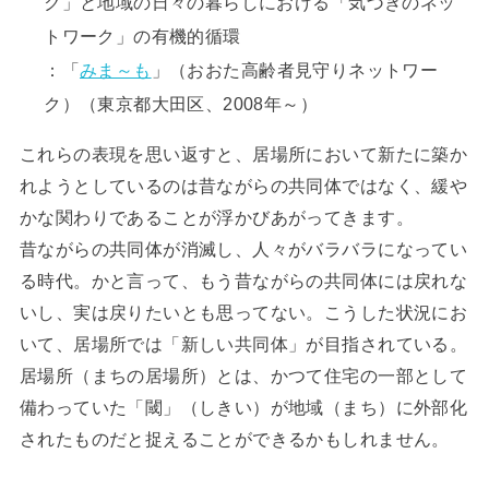
ク」と地域の日々の暮らしにおける「気づきのネッ
トワーク」の有機的循環
：「
みま～も
」（おおた高齢者見守りネットワー
ク）（東京都大田区、2008年～）
これらの表現を思い返すと、居場所において新たに築か
れようとしているのは昔ながらの共同体ではなく、緩や
かな関わりであることが浮かびあがってきます。
昔ながらの共同体が消滅し、人々がバラバラになってい
る時代。かと言って、もう昔ながらの共同体には戻れな
いし、実は戻りたいとも思ってない。こうした状況にお
いて、居場所では「新しい共同体」が目指されている。
居場所（まちの居場所）とは、かつて住宅の一部として
備わっていた「閾」（しきい）が地域（まち）に外部化
されたものだと捉えることができるかもしれません。