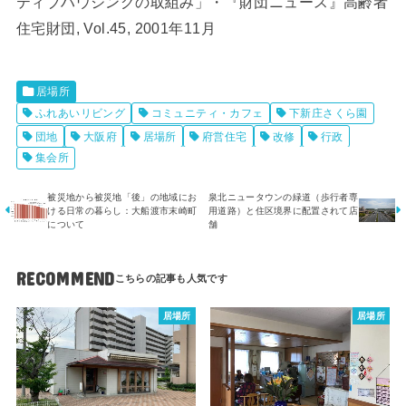
ティブハウジングの取組み」・『財団ニュース』高齢者
住宅財団, Vol.45, 2001年11月
居場所
ふれあいリビング
コミュニティ・カフェ
下新庄さくら園
団地
大阪府
居場所
府営住宅
改修
行政
集会所
被災地から被災地「後」の地域にお
泉北ニュータウンの緑道（歩行者専
ける日常の暮らし：大船渡市末崎町
用道路）と住区境界に配置されて店
について
舗
RECOMMEND
居場所
居場所