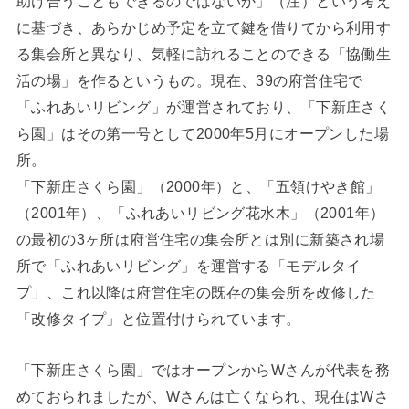
助け合うこともできるのではないか」（注）という考え
に基づき、あらかじめ予定を立て鍵を借りてから利用す
る集会所と異なり、気軽に訪れることのできる「協働生
活の場」を作るというもの。現在、39の府営住宅で
「ふれあいリビング」が運営されており、「下新庄さく
ら園」はその第一号として2000年5月にオープンした場
所。
「下新庄さくら園」（2000年）と、「五領けやき館」
（2001年）、「ふれあいリビング花水木」（2001年）
の最初の3ヶ所は府営住宅の集会所とは別に新築され場
所で「ふれあいリビング」を運営する「モデルタイ
プ」、これ以降は府営住宅の既存の集会所を改修した
「改修タイプ」と位置付けられています。
「下新庄さくら園」ではオープンからWさんが代表を務
めておられましたが、Wさんは亡くなられ、現在はWさ