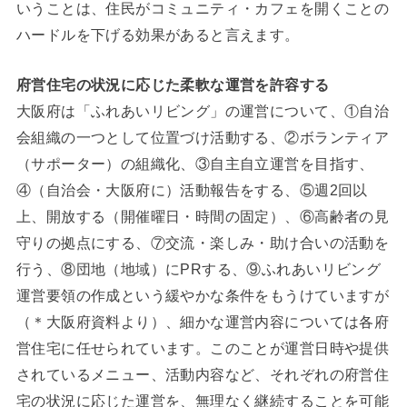
いうことは、住民がコミュニティ・カフェを開くことの
ハードルを下げる効果があると言えます。
府営住宅の状況に応じた柔軟な運営を許容する
大阪府は「ふれあいリビング」の運営について、①自治
会組織の一つとして位置づけ活動する、②ボランティア
（サポーター）の組織化、③自主自立運営を目指す、
④（自治会・大阪府に）活動報告をする、⑤週2回以
上、開放する（開催曜日・時間の固定）、⑥高齢者の見
守りの拠点にする、⑦交流・楽しみ・助け合いの活動を
行う、⑧団地（地域）にPRする、⑨ふれあいリビング
運営要領の作成という緩やかな条件をもうけていますが
（＊大阪府資料より）、細かな運営内容については各府
営住宅に任せられています。このことが運営日時や提供
されているメニュー、活動内容など、それぞれの府営住
宅の状況に応じた運営を、無理なく継続することを可能