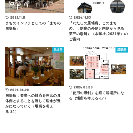
2021.11.11
2024.11.03
まちのインフラとしての「まちの
『わたしの居場所、このまち
居場所」
の。：制度の外側と内側から見る
第三の場所』（水曜社, 2021年）の
ご案内
居場所
居場所
2026.06.20
2026.06.20
「使用の過剰」を経て居場所にな
居場所：要求への対応を理念の具
る（場所を考える-17）
体例とすることを通して理念が豊
かになっていく（場所を考え
る-24）