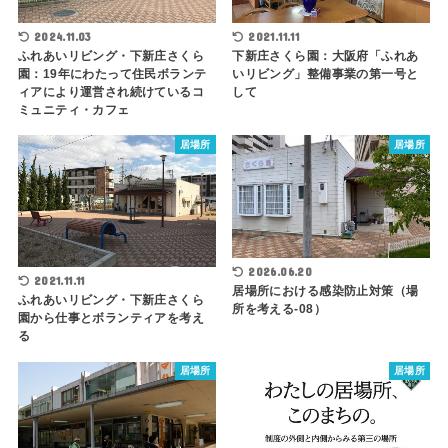
2024.11.03
2021.11.11
ふれあいリビング・下新庄さくら
下新庄さくら園：大阪府「ふれあ
園：19年にわたって住民ボランテ
いリビング」整備事業の第一号と
ィアにより運営され続けているコ
して
ミュニティ・カフェ
居場所
居場所
2026.06.20
2021.11.11
居場所における感染防止対策（場
ふれあいリビング・下新庄さくら
所を考える-08）
園から仕事とボランティアを考え
る
居場所
居場所