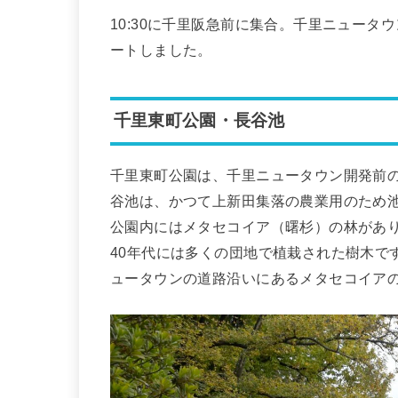
10:30に千里阪急前に集合。千里ニュー
ートしました。
千里東町公園・長谷池
千里東町公園は、千里ニュータウン開発前
谷池は、かつて上新田集落の農業用のため
公園内にはメタセコイア（曙杉）の林があり
40年代には多くの団地で植栽された樹木で
ュータウンの道路沿いにあるメタセコイア