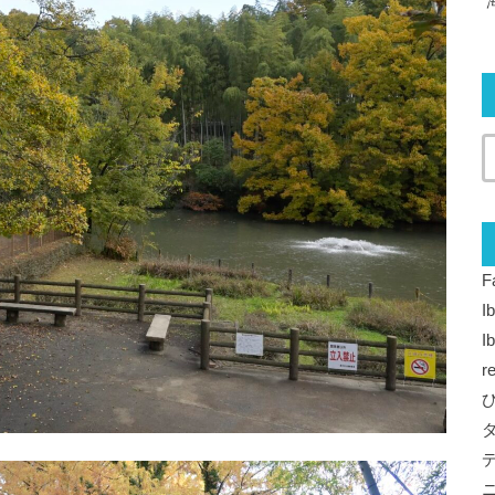
F
I
I
r