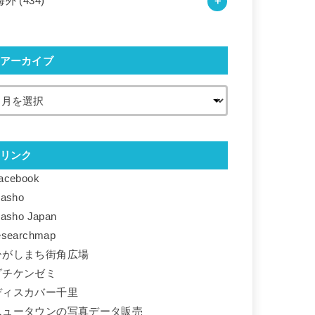
海外
(434)
アーカイブ
リンク
acebook
basho
basho Japan
esearchmap
ひがしまち街角広場
ダチケンゼミ
ディスカバー千里
ニュータウンの写真データ販売