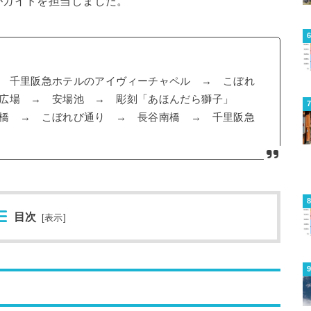
がガイドを担当しました。
 千里阪急ホテルのアイヴィーチャペル → こぼれ
北広場 → 安場池 → 彫刻「あほんだら獅子」
橋 → こぼれび通り → 長谷南橋 → 千里阪急
目次
[
表示
]