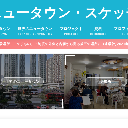
ニュータウン・スケッ
タウン
世界のニュータウン
プロジェクト
資料
プロフ
TOWN
PLANNED COMMUNITIES
PROJECTS
RESOURCES
PROFI
居場所、このまちの。：制度の外側と内側から見る第三の場所』（水曜社, 2021
世界のニュータウン
居場所