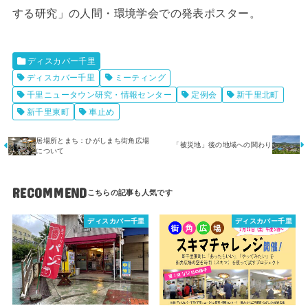
する研究」の人間・環境学会での発表ポスター。
ディスカバー千里
ディスカバー千里
ミーティング
千里ニュータウン研究・情報センター
定例会
新千里北町
新千里東町
車止め
居場所とまち：ひがしまち街角広場
「被災地」後の地域への関わり
について
RECOMMEND
ディスカバー千里
ディスカバー千里