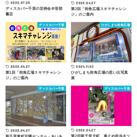
2022.07.20
2022.04.27
ディスカバー千里の定例会＠笹部
第2回「街角広場スキマチャレン
書店
ジ」のご案内
ディスカバー千里
ひがしまち街角広場
2024.11.03
2022.04.27
ひがしまち街角広場の思い出写真
第1回「街角広場スキマチャレン
展
ジ」のご案内
ディスカバー千里
ディスカバー千里
2022.04.27
2022.04.27
第2回新千里北町 車止め街歩きツ
新千里東町近隣センター・あいあ