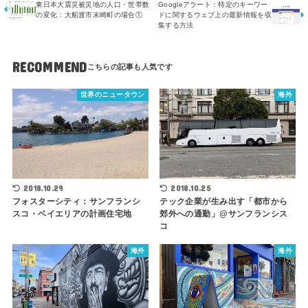
東日本大震災被災地の人口・世帯数
Googleアラート：特定のキーワー
の変化：大船渡市末崎町の場合①
ドに関するウェブ上の最新情報を収
集する方法
RECOMMEND
世界のニュータウン
海外
2018.10.29
2018.10.25
フォスターシティ：サンフランシ
テック企業が生み出す「都市から
スコ・ベイエリアの計画住宅地
郊外への通勤」@サンフランシス
コ
海外
海外