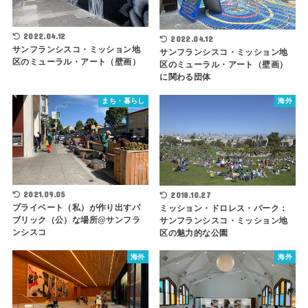
2022.04.12
2022.04.12
サンフランシスコ・ミッション地
サンフランシスコ・ミッション地
区のミューラル・アート（壁画）
区のミューラル・アート（壁画）
に関わる団体
まち・暮らし
海外
2021.09.05
2018.10.27
プライベート（私）が作り出すパ
ミッション・ドロレス・パーク：
ブリック（公）な場所@サンフラ
サンフランシスコ・ミッション地
ンシスコ
区の魅力的な公園
海外
海外