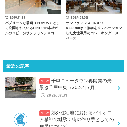
2019.11.25
2024.01.02
パブリックな場所（POPOS）とし
サンフランシスコのThe
て公開されているLinkedin本社ビ
Assembly：教会をリノベーション
ルのロビー@サンフランシスコ
した女性専用のコワーキング・ス
ペース
最近の記事
千里ニュータウン再開発の光
景@千里中央（2026年7月）
2026.07.31
郊外住宅地におけるパイオニ
ア精神の継承：街の作り手としての
住民について