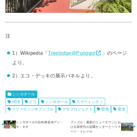
注
1）Wikipedia「
Treelodge@Punggol
」のページ
より。
2）エコ・デッキの展示パネルより。
シンガポール
HDB
エコ
シンガポール
スマートシティ
ツリーロッジ＠プンゴル
デモプロジェクト
団地
環境
シンガポールの自転車道@アン・
プンゴル：最新のニュータウンにお
モ・キオ
ける新世代の近隣センターとヘリテ
ージ・トレイル