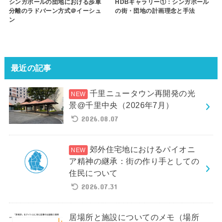
シンガポールの団地における歩車
HDBギャラリー①：シンガポール
分離のラドバーン方式＠イーシュ
の街・団地の計画理念と手法
ン
最近の記事
千里ニュータウン再開発の光
景@千里中央（2026年7月）
2026.08.07
郊外住宅地におけるパイオニ
ア精神の継承：街の作り手としての
住民について
2026.07.31
居場所と施設についてのメモ（場所